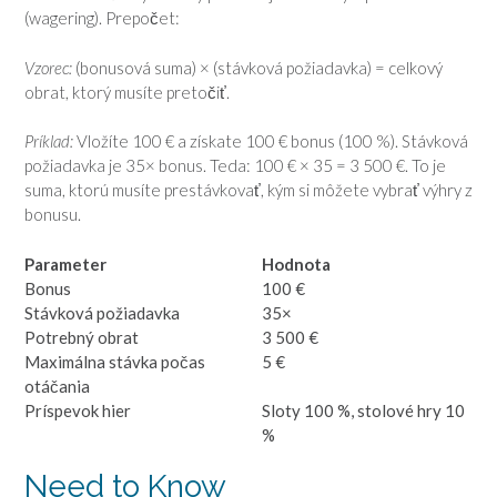
(wagering). Prepočet:
Vzorec:
(bonusová suma) × (stávková požiadavka) = celkový
obrat, ktorý musíte pretočiť.
Príklad:
Vložíte 100 € a získate 100 € bonus (100 %). Stávková
požiadavka je 35× bonus. Teda: 100 € × 35 = 3 500 €. To je
suma, ktorú musíte prestávkovať, kým si môžete vybrať výhry z
bonusu.
Parameter
Hodnota
Bonus
100 €
Stávková požiadavka
35×
Potrebný obrat
3 500 €
Maximálna stávka počas
5 €
otáčania
Príspevok hier
Sloty 100 %, stolové hry 10
%
Need to Know