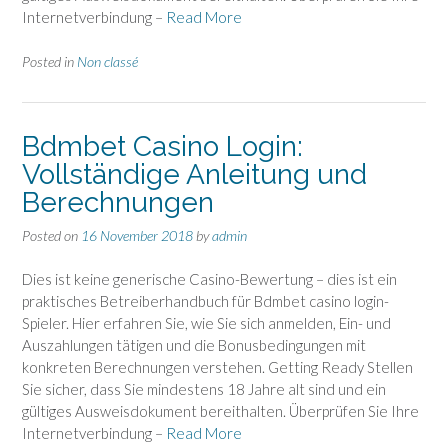
Internetverbindung –
Read More
Posted in
Non classé
Bdmbet Casino Login:
Vollständige Anleitung und
Berechnungen
Posted on
16 November 2018
by
admin
Dies ist keine generische Casino-Bewertung – dies ist ein
praktisches Betreiberhandbuch für Bdmbet casino login-
Spieler. Hier erfahren Sie, wie Sie sich anmelden, Ein- und
Auszahlungen tätigen und die Bonusbedingungen mit
konkreten Berechnungen verstehen. Getting Ready Stellen
Sie sicher, dass Sie mindestens 18 Jahre alt sind und ein
gültiges Ausweisdokument bereithalten. Überprüfen Sie Ihre
Internetverbindung –
Read More