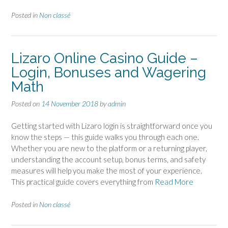
Posted in
Non classé
Lizaro Online Casino Guide –
Login, Bonuses and Wagering
Math
Posted on
14 November 2018
by
admin
Getting started with Lizaro login is straightforward once you
know the steps — this guide walks you through each one.
Whether you are new to the platform or a returning player,
understanding the account setup, bonus terms, and safety
measures will help you make the most of your experience.
This practical guide covers everything from
Read More
Posted in
Non classé