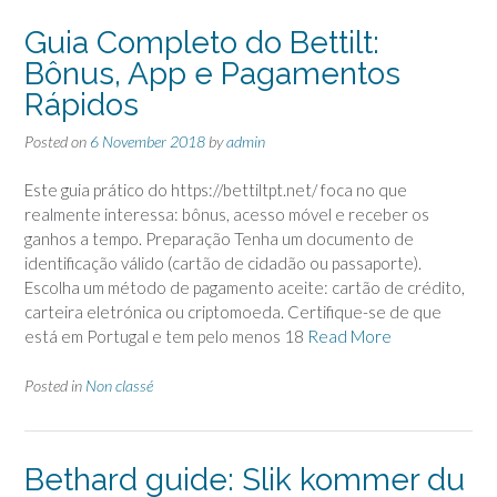
Guia Completo do Bettilt:
Bônus, App e Pagamentos
Rápidos
Posted on
6 November 2018
by
admin
Este guia prático do https://bettiltpt.net/ foca no que
realmente interessa: bônus, acesso móvel e receber os
ganhos a tempo. Preparação Tenha um documento de
identificação válido (cartão de cidadão ou passaporte).
Escolha um método de pagamento aceite: cartão de crédito,
carteira eletrónica ou criptomoeda. Certifique-se de que
está em Portugal e tem pelo menos 18
Read More
Posted in
Non classé
Bethard guide: Slik kommer du