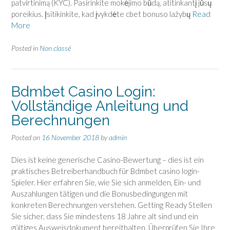
patvirtinimą (KYC). Pasirinkite mokėjimo būdą, atitinkantį jūsų
poreikius. Įsitikinkite, kad įvykdėte cbet bonuso lažybų
Read
More
Posted in
Non classé
Bdmbet Casino Login:
Vollständige Anleitung und
Berechnungen
Posted on
16 November 2018
by
admin
Dies ist keine generische Casino-Bewertung – dies ist ein
praktisches Betreiberhandbuch für Bdmbet casino login-
Spieler. Hier erfahren Sie, wie Sie sich anmelden, Ein- und
Auszahlungen tätigen und die Bonusbedingungen mit
konkreten Berechnungen verstehen. Getting Ready Stellen
Sie sicher, dass Sie mindestens 18 Jahre alt sind und ein
gültiges Ausweisdokument bereithalten. Überprüfen Sie Ihre