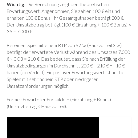
Wichtig:
Die Berechnung zeigt den theoretischen
Erwartungswert. Angenommen, Sie zahlen 100 € ein und
erhalten 100 € Bonus. Ihr Gesamtguthaben beträgt 200 €.
Der Umsatzbetrag beträgt (100 € Einzahlung + 100 € Bonus) ×
35 = 7.000 €.
Bei einem Spiel mit einem RTP von 97 % (Hausvorteil 3 %)
beträgt der erwartete Verlust während des Umsatzes 7.000
€ × 0,03 = 210 €. Das bedeutet, dass Sie nach Erfüllung der
Umsatzbedingungen im Durchschnitt 200 € – 210 € = –10 €
haben (ein Verlust). Ein positiver Erwartungswert ist nur bei
Spielen mit sehr hohem RTP oder niedrigeren
Umsatzanforderungen möglich.
Formel: Erwarteter Endsaldo = (Einzahlung + Bonus) –
(Umsatzbetrag × Hausvorteil).