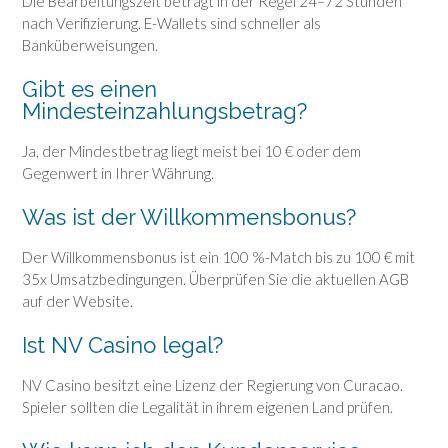
Die Bearbeitungszeit beträgt in der Regel 24–72 Stunden
nach Verifizierung. E-Wallets sind schneller als
Banküberweisungen.
Gibt es einen
Mindesteinzahlungsbetrag?
Ja, der Mindestbetrag liegt meist bei 10 € oder dem
Gegenwert in Ihrer Währung.
Was ist der Willkommensbonus?
Der Willkommensbonus ist ein 100 %-Match bis zu 100 € mit
35x Umsatzbedingungen. Überprüfen Sie die aktuellen AGB
auf der Website.
Ist NV Casino legal?
NV Casino besitzt eine Lizenz der Regierung von Curacao.
Spieler sollten die Legalität in ihrem eigenen Land prüfen.