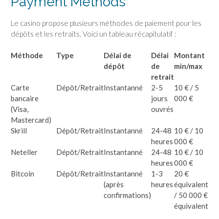
Payment Methods
Le casino propose plusieurs méthodes de paiement pour les
dépôts et les retraits. Voici un tableau récapitulatif :
Méthode
Type
Délai de
Délai
Montant
dépôt
de
min/max
retrait
Carte
Dépôt/Retrait
Instantanné
2-5
10 € / 5
bancaire
jours
000 €
(Visa,
ouvrés
Mastercard)
Skrill
Dépôt/Retrait
Instantanné
24-48
10 € / 10
heures
000 €
Neteller
Dépôt/Retrait
Instantanné
24-48
10 € / 10
heures
000 €
Bitcoin
Dépôt/Retrait
Instantanné
1-3
20 €
(après
heures
équivalent
confirmations)
/ 50 000 €
équivalent