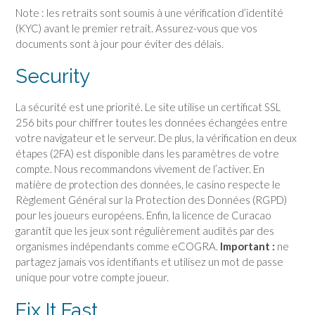
Note : les retraits sont soumis à une vérification d’identité
(KYC) avant le premier retrait. Assurez-vous que vos
documents sont à jour pour éviter des délais.
Security
La sécurité est une priorité. Le site utilise un certificat SSL
256 bits pour chiffrer toutes les données échangées entre
votre navigateur et le serveur. De plus, la vérification en deux
étapes (2FA) est disponible dans les paramètres de votre
compte. Nous recommandons vivement de l’activer. En
matière de protection des données, le casino respecte le
Règlement Général sur la Protection des Données (RGPD)
pour les joueurs européens. Enfin, la licence de Curacao
garantit que les jeux sont régulièrement audités par des
organismes indépendants comme eCOGRA.
Important :
ne
partagez jamais vos identifiants et utilisez un mot de passe
unique pour votre compte joueur.
Fix It Fast