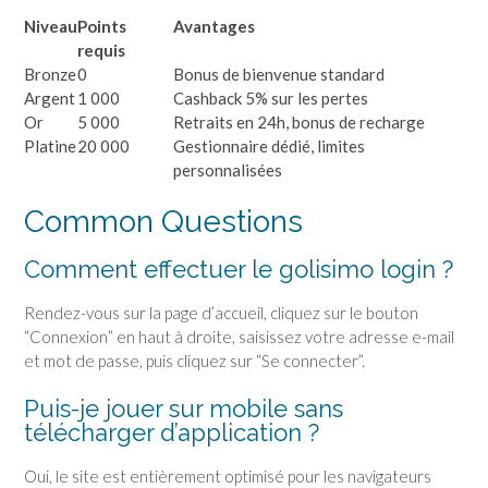
Niveau
Points
Avantages
requis
Bronze
0
Bonus de bienvenue standard
Argent
1 000
Cashback 5% sur les pertes
Or
5 000
Retraits en 24h, bonus de recharge
Platine
20 000
Gestionnaire dédié, limites
personnalisées
Common Questions
Comment effectuer le golisimo login ?
Rendez-vous sur la page d’accueil, cliquez sur le bouton
“Connexion” en haut à droite, saisissez votre adresse e-mail
et mot de passe, puis cliquez sur “Se connecter”.
Puis-je jouer sur mobile sans
télécharger d’application ?
Oui, le site est entièrement optimisé pour les navigateurs