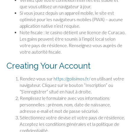
Vérifiez que votre connexion internet est stable et
que vous utilisez un navigateur à jour.
Si vous jouez depuis un appareil mobile, le site est
optimisé pour les navigateurs mobiles (PWA) – aucune
application native n’est requise.
Note fiscale : le casino détient une licence de Curacao.
Les gains peuvent être soumis à l’impôt local selon
votre pays de résidence. Renseignez-vous auprès de
votre autorité fiscale.
Creating Your Account
Rendez-vous sur
https://golisimos.fr/
en utilisant votre
navigateur. Cliquez sur le bouton “Inscription” ou
“S’enregistrer” situé en haut à droite.
Remplissez le formulaire avec vos informations
personnelles : prénom, nom, date de naissance,
adresse e-mail et mot de passe sécurisé.
Sélectionnez votre devise et votre pays de résidence.
Acceptez les conditions générales et la politique de
confidentialité.