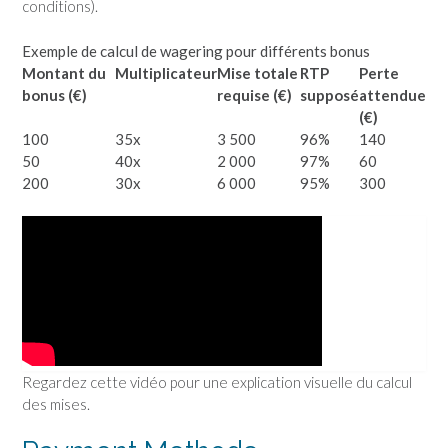
conditions).
Exemple de calcul de wagering pour différents bonus
Montant du
Multiplicateur
Mise totale
RTP
Perte
bonus (€)
requise (€)
supposé
attendue
(€)
100
35x
3 500
96%
140
50
40x
2 000
97%
60
200
30x
6 000
95%
300
Regardez cette vidéo pour une explication visuelle du calcul
des mises.