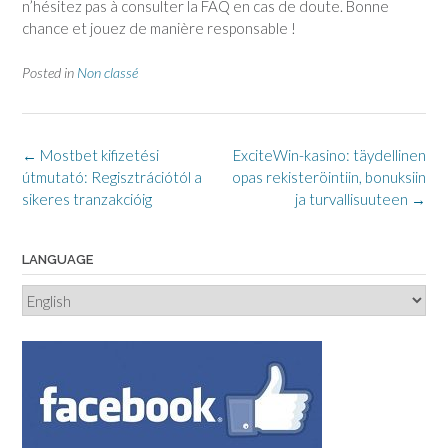
n’hésitez pas à consulter la FAQ en cas de doute. Bonne
chance et jouez de manière responsable !
Posted in
Non classé
Post
←
Mostbet kifizetési
ExciteWin-kasino: täydellinen
navigation
útmutató: Regisztrációtól a
opas rekisteröintiin, bonuksiin
sikeres tranzakcióig
ja turvallisuuteen
→
LANGUAGE
Language