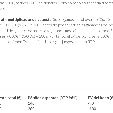
tas 100€, recibes 100€ adicionales. Pero no todo es ganancia direct
ver).
no) × multiplicador de apuesta
. Supongamos un rollover de 35x. Co
 (100+100)×35 = 7.000€ antes de poder retirar las ganancias del b
bilidad de ganar cada apuesta × ganancia media) – pérdida esperada. Si
 es 7.000€ × (1-0,96) = 280€. Por tanto, el EV del bono sería 100€
onos tienen EV negativo si no eliges juegos con alta RTP.
sta total (€)
Pérdida esperada (RTP 96%)
EV del bono (€
0
140
-90
0
280
-180