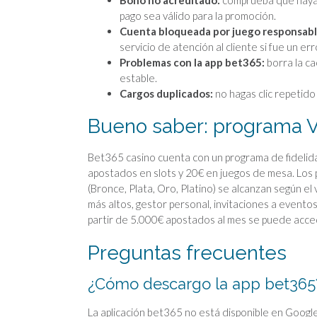
pago sea válido para la promoción.
Cuenta bloqueada por juego responsabl
servicio de atención al cliente si fue un err
Problemas con la app bet365:
borra la ca
estable.
Cargos duplicados:
no hagas clic repetido
Bueno saber: programa V
Bet365 casino cuenta con un programa de fidelid
apostados en slots y 20€ en juegos de mesa. Los p
(Bronce, Plata, Oro, Platino) se alcanzan según el
más altos, gestor personal, invitaciones a eventos
partir de 5.000€ apostados al mes se puede accede
Preguntas frecuentes
¿Cómo descargo la app bet365
La aplicación bet365 no está disponible en Googl