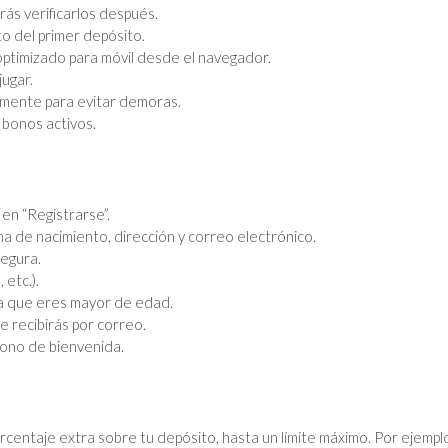
rás verificarlos después.
o del primer depósito.
optimizado para móvil desde el navegador.
jugar.
lmente para evitar demoras.
 bonos activos.
c en “Registrarse”.
a de nacimiento, dirección y correo electrónico.
egura.
etc.).
ica que eres mayor de edad.
e recibirás por correo.
 bono de bienvenida.
centaje extra sobre tu depósito, hasta un límite máximo. Por ejemplo