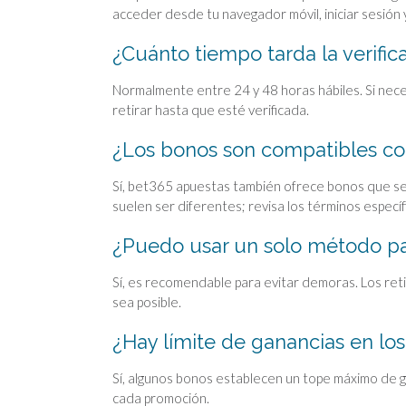
acceder desde tu navegador móvil, iniciar sesión y 
¿Cuánto tiempo tarda la verific
Normalmente entre 24 y 48 horas hábiles. Si nece
retirar hasta que esté verificada.
¿Los bonos son compatibles co
Sí, bet365 apuestas también ofrece bonos que se
suelen ser diferentes; revisa los términos específ
¿Puedo usar un solo método par
Sí, es recomendable para evitar demoras. Los re
sea posible.
¿Hay límite de ganancias en lo
Sí, algunos bonos establecen un tope máximo de ga
cada promoción.