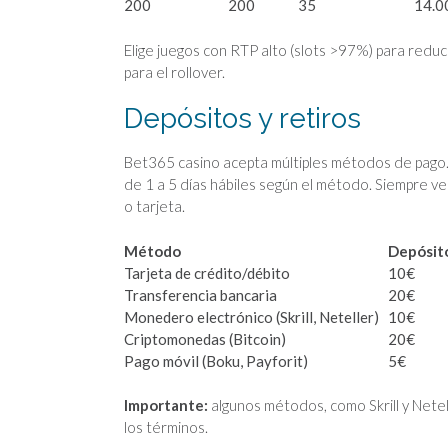
200
200
35
14.0
Elige juegos con RTP alto (slots >97%) para redu
para el rollover.
Depósitos y retiros
Bet365 casino acepta múltiples métodos de pago.
de 1 a 5 días hábiles según el método. Siempre v
o tarjeta.
Método
Depósit
Tarjeta de crédito/débito
10€
Transferencia bancaria
20€
Monedero electrónico (Skrill, Neteller)
10€
Criptomonedas (Bitcoin)
20€
Pago móvil (Boku, Payforit)
5€
Importante:
algunos métodos, como Skrill y Netel
los términos.