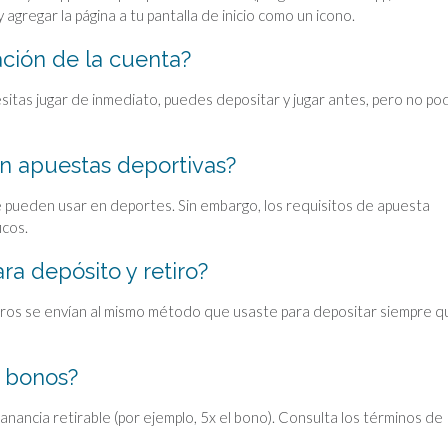
agregar la página a tu pantalla de inicio como un icono.
ación de la cuenta?
sitas jugar de inmediato, puedes depositar y jugar antes, pero no po
n apuestas deportivas?
 pueden usar en deportes. Sin embargo, los requisitos de apuesta
icos.
a depósito y retiro?
tiros se envían al mismo método que usaste para depositar siempre q
s bonos?
nancia retirable (por ejemplo, 5x el bono). Consulta los términos de