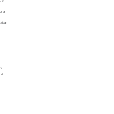
a al
exión
ro
 a
s