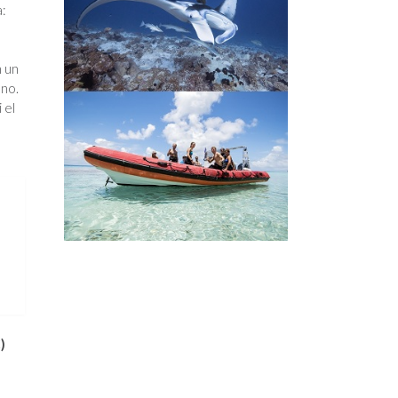
a:
n un
ono.
 el
)