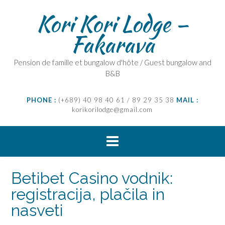
Skip
Kori Kori Lodge –
to
content
Fakarava
Pension de famille et bungalow d'hôte / Guest bungalow and
B&B
PHONE :
(+689) 40 98 40 61 / 89 29 35 38
MAIL :
korikorilodge@gmail.com
Betibet Casino vodnik:
registracija, plačila in
nasveti