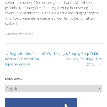
sikkerhetsrutiner. Med denne guiden har du fått et solid
grunnlag for å navigere både registrering, bonuser og
eventuelle problemer. Husk alltid å spille ansvarlig og sørg for
at KYC-dokumentene dine er i orden før du ber om uttak.
Lykke til!
Posted in
Non classé
Post
←
Regisztrációs útmutató és
Mrvegas Step-by-Step Guide –
navigation
bónuszok kiszámítása –
Bonuses, Banking & Tips
lépésről lépésre
(2025)
→
LANGUAGE
Language