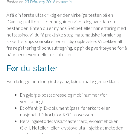
Posted on
23 February 2016
by
admin
Å få din første uttak riktig er den virkelige testen på en
iGaming-plattform – denne guiden viser deg hvordan du
består den. Enten du er ny hos Betibet eller har erfaring med
nettcasino, vil du få praktiske steg, matematiske formler og
sikkerhetstips som sikrer en smidig opplevelse. Vi dekker alt
fra registrering til bonusutregning, og gir deg verktøyene for å
håndtere eventuelle forsinkelser.
Før du starter
Før du logger inn for første gang, bør du ha følgende klart:
En gyldig e-postadresse og mobilnummer (for
verifisering)
Et offentlig ID-dokument (pass, førerkort eller
nasjonalt ID-kort) for KYC-prosessen
Betalingmetode: Visa/Mastercard, e-lommebøker
(Skrill, Neteller) eller kryptovaluta – sjekk at metoden