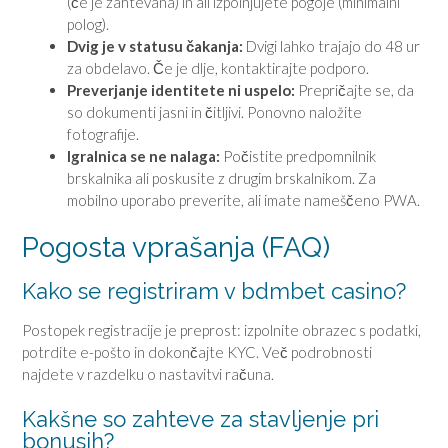
(če je zahtevana) in ali izpolnjujete pogoje (minimalni
polog).
Dvig je v statusu čakanja:
Dvigi lahko trajajo do 48 ur
za obdelavo. Če je dlje, kontaktirajte podporo.
Preverjanje identitete ni uspelo:
Prepričajte se, da
so dokumenti jasni in čitljivi. Ponovno naložite
fotografije.
Igralnica se ne nalaga:
Počistite predpomnilnik
brskalnika ali poskusite z drugim brskalnikom. Za
mobilno uporabo preverite, ali imate nameščeno PWA.
Pogosta vprašanja (FAQ)
Kako se registriram v bdmbet casino?
Postopek registracije je preprost: izpolnite obrazec s podatki,
potrdite e-pošto in dokončajte KYC. Več podrobnosti
najdete v razdelku o nastavitvi računa.
Kakšne so zahteve za stavljenje pri
bonusih?