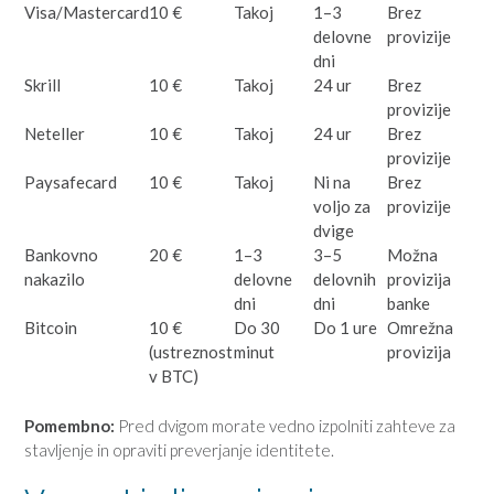
Visa/Mastercard
10 €
Takoj
1–3
Brez
delovne
provizije
dni
Skrill
10 €
Takoj
24 ur
Brez
provizije
Neteller
10 €
Takoj
24 ur
Brez
provizije
Paysafecard
10 €
Takoj
Ni na
Brez
voljo za
provizije
dvige
Bankovno
20 €
1–3
3–5
Možna
nakazilo
delovne
delovnih
provizija
dni
dni
banke
Bitcoin
10 €
Do 30
Do 1 ure
Omrežna
(ustreznost
minut
provizija
v BTC)
Pomembno:
Pred dvigom morate vedno izpolniti zahteve za
stavljenje in opraviti preverjanje identitete.