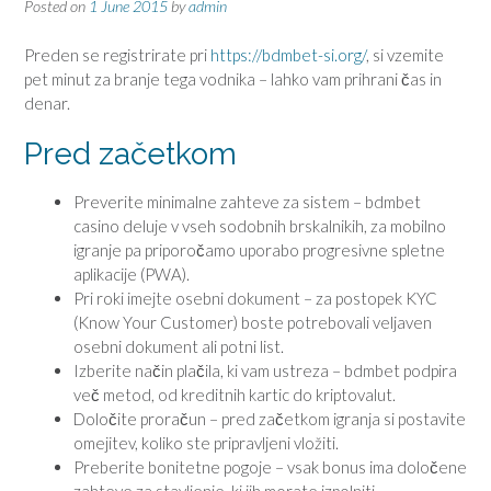
Posted on
1 June 2015
by
admin
Preden se registrirate pri
https://bdmbet-si.org/
, si vzemite
pet minut za branje tega vodnika – lahko vam prihrani čas in
denar.
Pred začetkom
Preverite minimalne zahteve za sistem – bdmbet
casino deluje v vseh sodobnih brskalnikih, za mobilno
igranje pa priporočamo uporabo progresivne spletne
aplikacije (PWA).
Pri roki imejte osebni dokument – za postopek KYC
(Know Your Customer) boste potrebovali veljaven
osebni dokument ali potni list.
Izberite način plačila, ki vam ustreza – bdmbet podpira
več metod, od kreditnih kartic do kriptovalut.
Določite proračun – pred začetkom igranja si postavite
omejitev, koliko ste pripravljeni vložiti.
Preberite bonitetne pogoje – vsak bonus ima določene