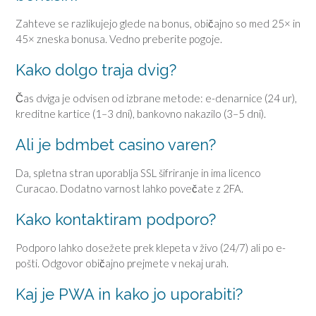
Zahteve se razlikujejo glede na bonus, običajno so med 25× in
45× zneska bonusa. Vedno preberite pogoje.
Kako dolgo traja dvig?
Čas dviga je odvisen od izbrane metode: e-denarnice (24 ur),
kreditne kartice (1–3 dni), bankovno nakazilo (3–5 dni).
Ali je bdmbet casino varen?
Da, spletna stran uporablja SSL šifriranje in ima licenco
Curacao. Dodatno varnost lahko povečate z 2FA.
Kako kontaktiram podporo?
Podporo lahko dosežete prek klepeta v živo (24/7) ali po e-
pošti. Odgovor običajno prejmete v nekaj urah.
Kaj je PWA in kako jo uporabiti?