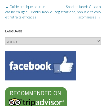
Post
←
Guide pratique pour un
Sportitaliabet: Guida a
navigation
casino en ligne – Bonus, mobile
registrazione, bonus e calcolo
et retraits efficaces
scommesse
→
LANGUAGE
Language