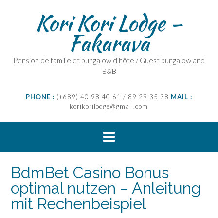
Skip
Kori Kori Lodge –
to
content
Fakarava
Pension de famille et bungalow d'hôte / Guest bungalow and
B&B
PHONE :
(+689) 40 98 40 61 / 89 29 35 38
MAIL :
korikorilodge@gmail.com
BdmBet Casino Bonus
optimal nutzen – Anleitung
mit Rechenbeispiel