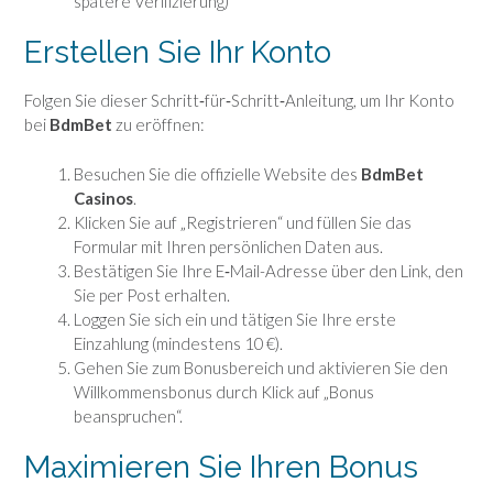
spätere Verifizierung)
Erstellen Sie Ihr Konto
Folgen Sie dieser Schritt‑für‑Schritt‑Anleitung, um Ihr Konto
bei
BdmBet
zu eröffnen:
Besuchen Sie die offizielle Website des
BdmBet
Casinos
.
Klicken Sie auf „Registrieren“ und füllen Sie das
Formular mit Ihren persönlichen Daten aus.
Bestätigen Sie Ihre E‑Mail-Adresse über den Link, den
Sie per Post erhalten.
Loggen Sie sich ein und tätigen Sie Ihre erste
Einzahlung (mindestens 10 €).
Gehen Sie zum Bonusbereich und aktivieren Sie den
Willkommensbonus durch Klick auf „Bonus
beanspruchen“.
Maximieren Sie Ihren Bonus