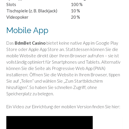
Slots
100 %
Tischspiele (z. B. Blackjack)
10 %
Videopoker
20 %
Mobile App
Das
BdmBet Casino
bietet keine native App im Google Play
Store oder Apple App Store an. Stattdessen können Sie die
mobile Website direkt über Ihren Browser aufrufen – sie ist
vollständig optimiert für Smartphones und Tablets. Alternativ
können Sie die Seite als Progressive Web App (PWA)
installieren: Öffnen Sie die Website in Ihrem Browser, tippen
Sie auf „Teilen“ und wählen Sie „Zum Startbildschirm
hinzufügen“. So haben Sie schnellen Zugriff, ohne
Speicherplatz zu belegen.
Ein Video zur Einrichtung der mobilen Version finden Sie hier: