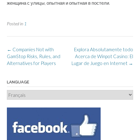
женщина с улицы, опытная и опытная в постели.
Posted in
1
Post
←
Companies Not with
Explora Absolutamente todo
navigation
GamStop Risks, Rules, and
Acerca de Winpot Casino: El
Alternatives for Players
Lugar de Juego en Internet
→
LANGUAGE
Language