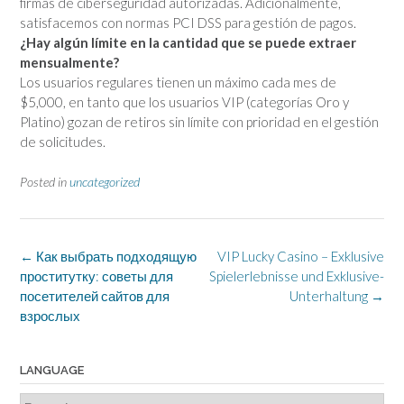
firmas de ciberseguridad autorizadas. Adicionalmente,
satisfacemos con normas PCI DSS para gestión de pagos.
¿Hay algún límite en la cantidad que se puede extraer
mensualmente?
Los usuarios regulares tienen un máximo cada mes de
$5,000, en tanto que los usuarios VIP (categorías Oro y
Platino) gozan de retiros sin límite con prioridad en el gestión
de solicitudes.
Posted in
uncategorized
Post
←
Как выбрать подходящую
VIP Lucky Casino – Exklusive
navigation
проститутку: советы для
Spielerlebnisse und Exklusive-
посетителей сайтов для
Unterhaltung
→
взрослых
LANGUAGE
Language