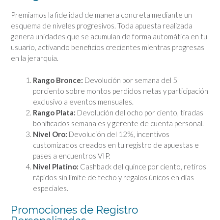
Premiamos la fidelidad de manera concreta mediante un
esquema de niveles progresivos. Toda apuesta realizada
genera unidades que se acumulan de forma automática en tu
usuario, activando beneficios crecientes mientras progresas
en la jerarquía.
Rango Bronce:
Devolución por semana del 5
porciento sobre montos perdidos netas y participación
exclusivo a eventos mensuales.
Rango Plata:
Devolución del ocho por ciento, tiradas
bonificados semanales y gerente de cuenta personal.
Nivel Oro:
Devolución del 12%, incentivos
customizados creados en tu registro de apuestas e
pases a encuentros VIP.
Nivel Platino:
Cashback del quince por ciento, retiros
rápidos sin límite de techo y regalos únicos en días
especiales.
Promociones de Registro