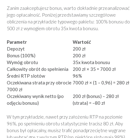
Zanim zaakceptujesz bonus, warto dokładnie przeanalizować
jego opłacalność. Poniżej przedstawiamy szczegółowe
obliczenia na przykładzie typowego pakietu: 100% bonusu do
500 zł z wymogiem obrotu 35x kwota bonusu.
Parametr
Wartość
Depozyt
200 zł
Bonus (100%)
200 zł
Wymóg obrotu
35x kwota bonusu
Całkowity obrót do spełnienia
200 zł × 35 = 7000 zł
Średni RTP slotów
96%
Oczekiwana strata przy obrocie
7000 zł × (1 – 0,96) = 280 zł
7000 zł
Oczekiwany wynik netto (po
200 zł (bonus) – 280 zł
odjęciu bonusu)
(strata) = –80 zł
W tym przykładzie, nawet przy założeniu RTP na poziomie
96%, po spełnieniu obrotu statystycznie tracisz 80 zł. Aby
bonus był opłacalny, musisz trafić ponadprzeciętne wygrane
lub wybrać grę z wyższym RTP (np. niektóre sloty mają 98%).