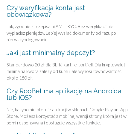
Czy weryfikacja konta jest
obowiązkowa?
Tak, zgodnie z przepisami AML i KYC. Bez weryfikacji nie
wypłacisz pieniędzy. Lepiej wysłać dokumenty od razu po
pierwszym logowaniu.
Jaki jest minimalny depozyt?
Standardowo 20 zł dla BLIK, kart i e-portfeli. Dla kryptowalut
minimalna kwota zależy od kursu, ale wynosi równowartość
około 150 zł.
Czy RooBet ma aplikację na Androida
lub iOS?
Nie, kasyno nie oferuje aplikacji w sklepach Google Play ani App
Store. Możesz korzystać z mobilnej wersji strony, która jest w
pełni responsywna i obsługuje wszystkie funkcje.