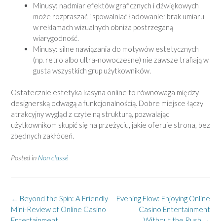
Minusy: nadmiar efektów graficznych i dźwiękowych
może rozpraszać i spowalniać ładowanie; brak umiaru
w reklamach wizualnych obniża postrzeganą
wiarygodność.
Minusy: silne nawiązania do motywów estetycznych
(np. retro albo ultra-nowoczesne) nie zawsze trafiają w
gusta wszystkich grup użytkowników.
Ostatecznie estetyka kasyna online to równowaga między
designerską odwagą a funkcjonalnością. Dobre miejsce łączy
atrakcyjny wygląd z czytelną strukturą, pozwalając
użytkownikom skupić się na przeżyciu, jakie oferuje strona, bez
zbędnych zakłóceń.
Posted in
Non classé
Post
←
Beyond the Spin: A Friendly
Evening Flow: Enjoying Online
navigation
Mini-Review of Online Casino
Casino Entertainment
Entertainment
Without the Rush
→