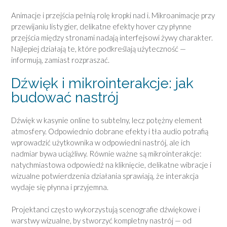
Animacje i przejścia pełnią rolę kropki nad i. Mikroanimacje przy
przewijaniu listy gier, delikatne efekty hover czy płynne
przejścia między stronami nadają interfejsowi żywy charakter.
Najlepiej działają te, które podkreślają użyteczność —
informują, zamiast rozpraszać.
Dźwięk i mikrointerakcje: jak
budować nastrój
Dźwięk w kasynie online to subtelny, lecz potężny element
atmosfery. Odpowiednio dobrane efekty i tła audio potrafią
wprowadzić użytkownika w odpowiedni nastrój, ale ich
nadmiar bywa uciążliwy. Równie ważne są mikrointerakcje:
natychmiastowa odpowiedź na kliknięcie, delikatne wibracje i
wizualne potwierdzenia działania sprawiają, że interakcja
wydaje się płynna i przyjemna.
Projektanci często wykorzystują scenografie dźwiękowe i
warstwy wizualne, by stworzyć kompletny nastrój — od