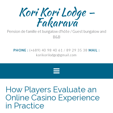
Skip
Kori Kori Lodge –
to
content
Fakarava
Pension de famille et bungalow d'hôte / Guest bungalow and
B&B
PHONE :
(+689) 40 98 40 61 / 89 29 35 38
MAIL :
korikorilodge@gmail.com
How Players Evaluate an
Online Casino Experience
in Practice