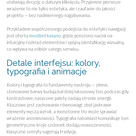
ułatwiają decyzję o dalszym kliknięciu. Przyjemne pierwsze
wrażenie to nie tylko estetyka, ale i zaufanie do jakości
projektu — bez nadmiernego nagabywania.
Przykładem współczesnego podejścia do estetyki i nawigacji
jest oferta
mostbet kasyno
, gdzie położono nacisk na
intuicyjny rozkład elementów i spójną identyfikację wizualną,
co wpływa na odbiór całego serwisu.
Detale interfejsu: kolory,
typografia i animacje
Kolory i typografia to fundamenty nastroju — zimne,
stonowane barwy budują bardziej luksusowy ton, podczas gdy
kontrastowe, nasycone palety nadają stronie energii.
Kluczowe jest zachowanie równowagi: zbyt jaskrawe
elementy męczą wzrok, a monotonne tło może sprawiać
wrażenie anonimowości. Typografia natomiast komunikuje ton:
geometryczne kroje czcionek dodają nowoczesności,
klasyczne szeryfy sugerują tradycję.