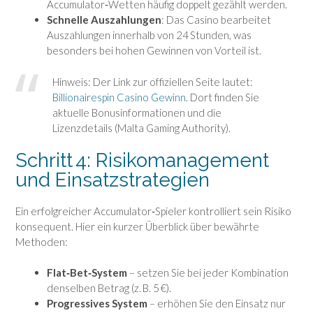
Accumulator‑Wetten häufig doppelt gezählt werden.
Schnelle Auszahlungen
: Das Casino bearbeitet
Auszahlungen innerhalb von 24 Stunden, was
besonders bei hohen Gewinnen von Vorteil ist.
Hinweis: Der Link zur offiziellen Seite lautet:
Billionairespin Casino Gewinn
. Dort finden Sie
aktuelle Bonusinformationen und die
Lizenzdetails (Malta Gaming Authority).
Schritt 4: Risikomanagement
und Einsatzstrategien
Ein erfolgreicher Accumulator‑Spieler kontrolliert sein Risiko
konsequent. Hier ein kurzer Überblick über bewährte
Methoden:
Flat‑Bet‑System
– setzen Sie bei jeder Kombination
denselben Betrag (z. B. 5 €).
Progressives System
– erhöhen Sie den Einsatz nur