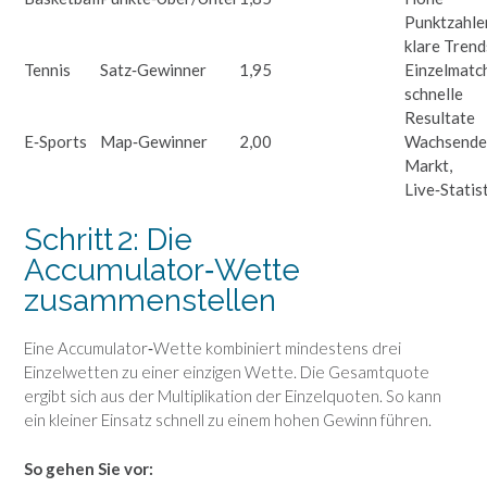
Punktzahle
klare Trend
Tennis
Satz‑Gewinner
1,95
Einzelmatc
schnelle
Resultate
E‑Sports
Map‑Gewinner
2,00
Wachsende
Markt,
Live‑Statis
Schritt 2: Die
Accumulator‑Wette
zusammenstellen
Eine Accumulator‑Wette kombiniert mindestens drei
Einzelwetten zu einer einzigen Wette. Die Gesamtquote
ergibt sich aus der Multiplikation der Einzelquoten. So kann
ein kleiner Einsatz schnell zu einem hohen Gewinn führen.
So gehen Sie vor: