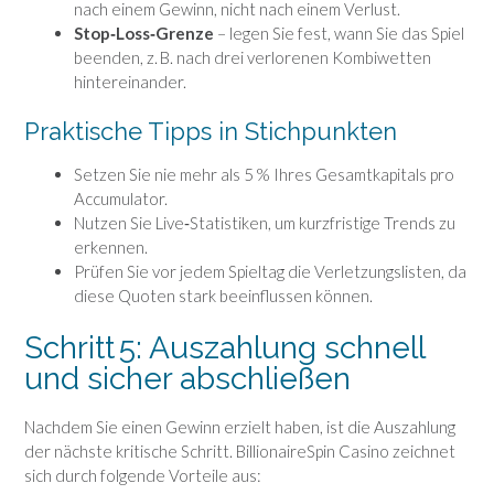
nach einem Gewinn, nicht nach einem Verlust.
Stop‑Loss‑Grenze
– legen Sie fest, wann Sie das Spiel
beenden, z. B. nach drei verlorenen Kombiwetten
hintereinander.
Praktische Tipps in Stichpunkten
Setzen Sie nie mehr als 5 % Ihres Gesamtkapitals pro
Accumulator.
Nutzen Sie Live‑Statistiken, um kurzfristige Trends zu
erkennen.
Prüfen Sie vor jedem Spieltag die Verletzungslisten, da
diese Quoten stark beeinflussen können.
Schritt 5: Auszahlung schnell
und sicher abschließen
Nachdem Sie einen Gewinn erzielt haben, ist die Auszahlung
der nächste kritische Schritt. BillionaireSpin Casino zeichnet
sich durch folgende Vorteile aus: