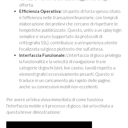
offerta.
Efficienza Operativa:
Un punto di forza spesso citato
è l’efficienza nelle transazioni finanziarie, con tempi di
elaborazione dei prelievi che cercano di rispettare le
tempistiche pubblicizzate. Questo, unito a un cplay login
semplice e sicuro (supportato da protocolli di
crittografia SSL), contribuisce a un’esperienza utente
focalizzata sul gioco piuttosto che sull’attesa.
Interfaccia Funzionale:
L’interfaccia di gioco privilegia
la funzionalità e la velocità di navigazione tra le
categorie di giochi (slot, live casino, tavoli) rispetto a
elementi grafici eccessivamente pesanti. Questo si
traduce in un caricamento più rapido delle pagine,
anche su connessioni mobili non eccellenti.
Per avere un’idea visiva immediata di come funziona
l’interfaccia mobile e il processo di gioco, dai un’occhiata a
questa breve dimostrazione: