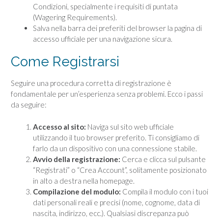
Condizioni, specialmente i requisiti di puntata
(Wagering Requirements).
Salva nella barra dei preferiti del browser la pagina di
accesso ufficiale per una navigazione sicura.
Come Registrarsi
Seguire una procedura corretta di registrazione è
fondamentale per un’esperienza senza problemi. Ecco i passi
da seguire:
Accesso al sito:
Naviga sul sito web ufficiale
utilizzando il tuo browser preferito. Ti consigliamo di
farlo da un dispositivo con una connessione stabile.
Avvio della registrazione:
Cerca e clicca sul pulsante
“Registrati” o “Crea Account”, solitamente posizionato
in alto a destra nella homepage.
Compilazione del modulo:
Compila il modulo con i tuoi
dati personali reali e precisi (nome, cognome, data di
nascita, indirizzo, ecc.). Qualsiasi discrepanza può