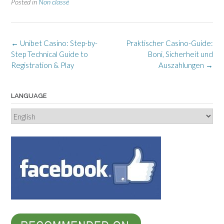
Posted in
Non classé
Post
←
Unibet Casino: Step-by-
Praktischer Casino-Guide:
navigation
Step Technical Guide to
Boni, Sicherheit und
Registration & Play
Auszahlungen
→
LANGUAGE
Language