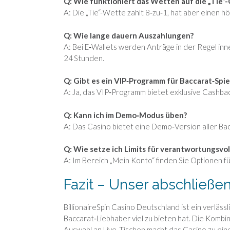
Q: Wie funktioniert das Wetten auf die „Tie“
A: Die „Tie“-Wette zahlt 8‑zu‑1, hat aber einen hö
Q: Wie lange dauern Auszahlungen?
A: Bei E‑Wallets werden Anträge in der Regel inn
24 Stunden.
Q: Gibt es ein VIP‑Programm für Baccarat‑Spie
A: Ja, das VIP‑Programm bietet exklusive Cashba
Q: Kann ich im Demo‑Modus üben?
A: Das Casino bietet eine Demo‑Version aller Bac
Q: Wie setze ich Limits für verantwortungsvol
A: Im Bereich „Mein Konto“ finden Sie Optionen für
Fazit – Unser abschließen
BillionaireSpin Casino Deutschland ist ein verläs
Baccarat‑Liebhaber viel zu bieten hat. Die Kombi
Auswahl an Live‑Tischen macht das Casino zu ein