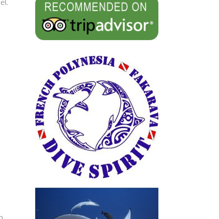
el.
n
h