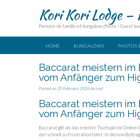
Skip
Kori Kori Lodge –
to
content
Pension de famille et bungalow d'hôte / Guest b
HOME
BUNGALOWS
PHOTOS 
Baccarat meistern im B
vom Anfänger zum Hig
Posted on
20 February 2026
by
root
Baccarat meistern im B
vom Anfänger zum Hig
Baccarat gilt als das edelste Tischspiel im Online‑
der schnell zu Frustration führt. In diesem Beitrag