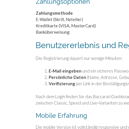
Zahlungsoptionen
Zahlungsmethode
E‑Wallet (Skrill, Neteller)
Kreditkarte (VISA, MasterCard)
Banküberweisung
Benutzererlebnis und Re
Die Registrierung dauert nur wenige Minuten:
E‑Mail eingeben
und ein sicheres Passwo
Persönliche Daten
(Name, Adresse, Gebur
Verifizierung
per Link in der Bestätigungs
Nach dem Login finden Sie das Baccarat‑Dashboard 
zwischen Classic, Speed und Live‑Varianten zu we
Mobile Erfahrung
Die mobile Version ist vollständig responsive un