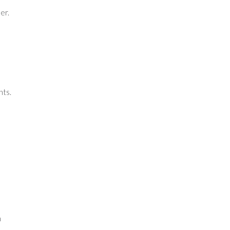
er.
nts.
n