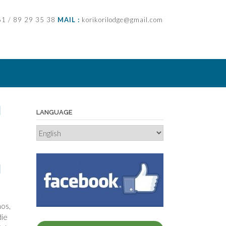
61 / 89 29 35 38
MAIL :
korikorilodge@gmail.com
g
LANGUAGE
Language
g
hos,
die