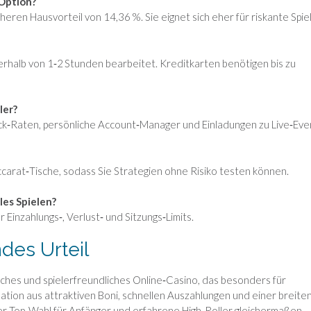
-Option?
heren Hausvorteil von 14,36 %. Sie eignet sich eher für riskante Spiel
erhalb von 1‑2 Stunden bearbeitet. Kreditkarten benötigen bis zu
ler?
ck‑Raten, persönliche Account‑Manager und Einladungen zu Live‑Eve
carat‑Tische, sodass Sie Strategien ohne Risiko testen können.
les Spielen?
 Einzahlungs‑, Verlust‑ und Sitzungs‑Limits.
des Urteil
sliches und spielerfreundliches Online‑Casino, das besonders für
nation aus attraktiven Boni, schnellen Auszahlungen und einer breite
er Top‑Wahl für Anfänger und erfahrene High‑Roller gleichermaßen.