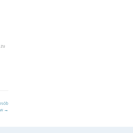
 zu
posób
ów
→