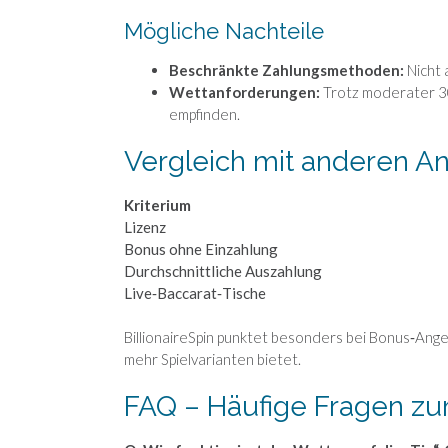
Mögliche Nachteile
Beschränkte Zahlungsmethoden:
Nicht 
Wettanforderungen:
Trotz moderater 30
empfinden.
Vergleich mit anderen An
Kriterium
Lizenz
Bonus ohne Einzahlung
Durchschnittliche Auszahlung
Live‑Baccarat‑Tische
BillionaireSpin punktet besonders bei Bonus‑An
mehr Spielvarianten bietet.
FAQ – Häufige Fragen zum