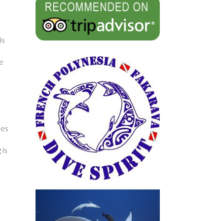
ls
se
mes
 is