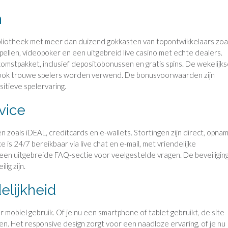
n
liotheek met meer dan duizend gokkasten van topontwikkelaars zoa
spellen, videopoker en een uitgebreid live casino met echte dealers.
mstpakket, inclusief depositobonussen en gratis spins. De wekelijk
 ook trouwe spelers worden verwend. De bonusvoorwaarden zijn
sitieve spelervaring.
vice
zoals iDEAL, creditcards en e-wallets. Stortingen zijn direct, opna
is 24/7 bereikbaar via live chat en e-mail, met vriendelijke
en uitgebreide FAQ-sectie voor veelgestelde vragen. De beveiliging
lig zijn.
elijkheid
 mobiel gebruik. Of je nu een smartphone of tablet gebruikt, de site
. Het responsive design zorgt voor een naadloze ervaring, of je nu