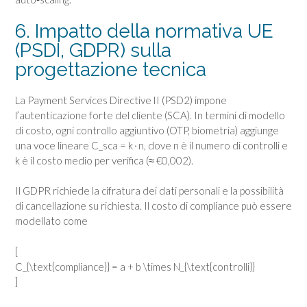
6. Impatto della normativa UE
(PSDI, GDPR) sulla
progettazione tecnica
La Payment Services Directive II (PSD2) impone
l’autenticazione forte del cliente (SCA). In termini di modello
di costo, ogni controllo aggiuntivo (OTP, biometria) aggiunge
una voce lineare C_sca = k · n, dove n è il numero di controlli e
k è il costo medio per verifica (≈ €0,002).
Il GDPR richiede la cifratura dei dati personali e la possibilità
di cancellazione su richiesta. Il costo di compliance può essere
modellato come
[
C_{\text{compliance}} = a + b \times N_{\text{controlli}}
]