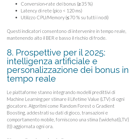
Conversion‑rate dei bonus (≥ 35 %)
Latency di rete (pico < 120 ms)
Utilizzo CPU/Memory (≤ 70 % su tutti i nodi)
Questi indicatori consentono di intervenire in tempo reale,
mantenendo alto il BER e basso il rischio di frode.
8. Prospettive per il 2025:
intelligenza artificiale e
personalizzazione dei bonus in
tempo reale
Le piattaforme stanno integrando modelli predittivi di
Machine Learning per stimare il Lifetime Value (LTV) di ogni
giocatore. Algoritmi come Random Forest o Gradient
Boosting, addestrati su dati di gioco, transazioni e
comportamento mobile, forniscono una stima (\widehat{LTV}
(t)) aggiornata ogni ora.