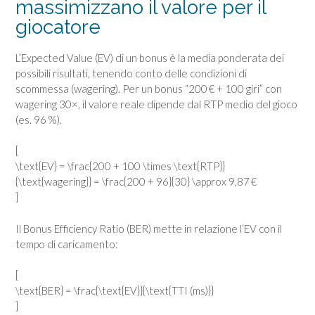
massimizzano il valore per il
giocatore
L’Expected Value (EV) di un bonus è la media ponderata dei
possibili risultati, tenendo conto delle condizioni di
scommessa (wagering). Per un bonus “200 € + 100 giri” con
wagering 30×, il valore reale dipende dal RTP medio del gioco
(es. 96 %).
[
\text{EV} = \frac{200 + 100 \times \text{RTP}}
{\text{wagering}} = \frac{200 + 96}{30} \approx 9,87 €
]
Il Bonus Efficiency Ratio (BER) mette in relazione l’EV con il
tempo di caricamento:
[
\text{BER} = \frac{\text{EV}}{\text{TTI (ms)}}
]