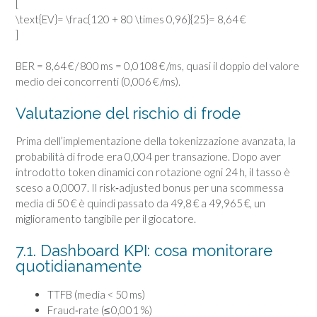
[
\text{EV}= \frac{120 + 80 \times 0,96}{25}= 8,64 €
]
BER = 8,64 € / 800 ms = 0,0108 € /ms, quasi il doppio del valore
medio dei concorrenti (0,006 € /ms).
Valutazione del rischio di frode
Prima dell’implementazione della tokenizzazione avanzata, la
probabilità di frode era 0,004 per transazione. Dopo aver
introdotto token dinamici con rotazione ogni 24 h, il tasso è
sceso a 0,0007. Il risk‑adjusted bonus per una scommessa
media di 50 € è quindi passato da 49,8 € a 49,965 €, un
miglioramento tangibile per il giocatore.
7.1. Dashboard KPI: cosa monitorare
quotidianamente
TTFB (media < 50 ms)
Fraud‑rate (≤ 0,001 %)