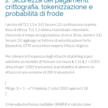
2. Sicurezza dei pagamenti:
crittografia, tokenizzazione e
probabilità di frode
I protocolli TLS 1.3 e 3‑D Secure 2.0 costituiscono la prima
linea di difesa. TLS 1.3 elimina i handshake ridondanti,
riducendo il tempo di negoziazione di circa 30 ms, mentre 3‑D
Secure 2.0 aggiunge un fattore di autenticazione forte
(biometria, OTP) senza interrompere il flusso di gioco.
Per stimare la frequenza degli attacchi di phishing si può
adottare un modello di Poisson con tasso λ_f. Se λ_f = 0,001
attacchi per 1 000 transazioni, la probabilità di almeno un
attacco in una sessione di 200 transazioni è
[
P(k\ge 1) = 1 – e^{-\lambda_f \cdot 200} \approx 0,18
]
Il risk‑adjusted bonus multiplier (RABM) si calcola come