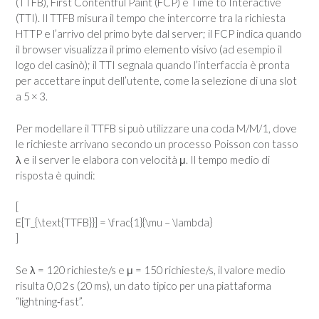
(TTFB), First Contentful Paint (FCP) e Time to Interactive
(TTI). Il TTFB misura il tempo che intercorre tra la richiesta
HTTP e l’arrivo del primo byte dal server; il FCP indica quando
il browser visualizza il primo elemento visivo (ad esempio il
logo del casinò); il TTI segnala quando l’interfaccia è pronta
per accettare input dell’utente, come la selezione di una slot
a 5 × 3.
Per modellare il TTFB si può utilizzare una coda M/M/1, dove
le richieste arrivano secondo un processo Poisson con tasso
λ e il server le elabora con velocità μ. Il tempo medio di
risposta è quindi:
[
E[T_{\text{TTFB}}] = \frac{1}{\mu – \lambda}
]
Se λ = 120 richieste/s e μ = 150 richieste/s, il valore medio
risulta 0,02 s (20 ms), un dato tipico per una piattaforma
“lightning‑fast”.