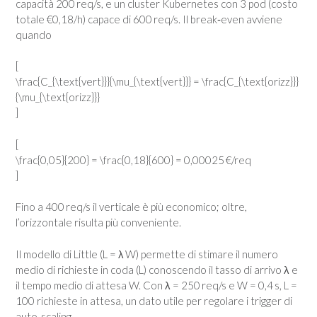
capacità 200 req/s, e un cluster Kubernetes con 3 pod (costo
totale €0,18/h) capace di 600 req/s. Il break‑even avviene
quando
[
\frac{C_{\text{vert}}}{\mu_{\text{vert}}} = \frac{C_{\text{orizz}}}
{\mu_{\text{orizz}}}
]
[
\frac{0,05}{200} = \frac{0,18}{600} = 0,00025 €/req
]
Fino a 400 req/s il verticale è più economico; oltre,
l’orizzontale risulta più conveniente.
Il modello di Little (L = λ W) permette di stimare il numero
medio di richieste in coda (L) conoscendo il tasso di arrivo λ e
il tempo medio di attesa W. Con λ = 250 req/s e W = 0,4 s, L =
100 richieste in attesa, un dato utile per regolare i trigger di
auto‑scaling.