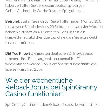
haben, erhalten Sie bei diesem deutschsprachigen
Online‑Casino jede Woche frisches Spielguthaben.
Beispiel:
Stellen Sie sich vor, Sie erhalten jeden Montag 10 €
extra, wenn Sie mindestens 20 € einzahlen. Nach vier Wochen
haben Sie zusätzlich 40 € erhalten – das ist fast ein
kompletter zusätzlicher Spieltag, ohne dass Sie extra Geld
einzahlen müssen.
Did You Know?
Die meisten deutschen Online‑Casinos
erneuern ihre Bonusangebote nur monatlich. Ein
wöchentlicher Reload‑Bonus erhöht die durchschnittliche
Spielzeit um bis zu 25 %.
Wie der wöchentliche
Reload‑Bonus bei SpinGranny
Casino funktioniert
SpinGranny Casino hat den Reload‑Prozess bewusst simpel