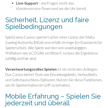
Live‑Support
– bei Fragen steht das
Kundenservice‑Team rund um die Uhr bereit.
Sicherheit, Lizenz und faire
Spielbedingungen
SpinGranny Casino operiert unter einer Lizenz der Malta
Gaming Authority (MGA) und erfüllt strenge EU‑Standards für
Spielerschutz. Alle Spiele werden von unabhängigen
Prüflabors wie eCOGRA zertifiziert, sodass die Ergebnisse
zufällig und fair sind.
Verantwortungsvolles Spielen
ist ein zentrales Anliegen.
Das Casino bietet Tools wie Einzahlungslimits, Verlustlimits
und Selbstausschluss‑Optionen. Nutzen Sie diese Funktionen,
um Ihr Spielverhalten im Griff zu behalten.
Mobile Erfahrung – Spielen Sie
jederzeit und überall