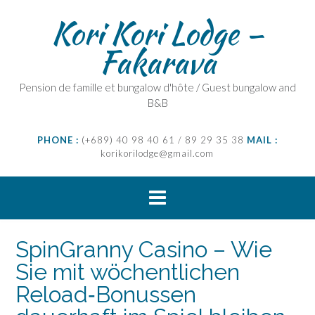
Skip
Kori Kori Lodge –
to
content
Fakarava
Pension de famille et bungalow d'hôte / Guest bungalow and
B&B
PHONE :
(+689) 40 98 40 61 / 89 29 35 38
MAIL :
korikorilodge@gmail.com
SpinGranny Casino – Wie
Sie mit wöchentlichen
Reload‑Bonussen