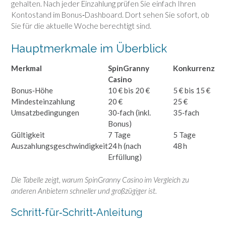
gehalten. Nach jeder Einzahlung prüfen Sie einfach Ihren
Kontostand im Bonus‑Dashboard. Dort sehen Sie sofort, ob
Sie für die aktuelle Woche berechtigt sind.
Hauptmerkmale im Überblick
Merkmal
SpinGranny
Konkurrenz
Casino
Bonus‑Höhe
10 € bis 20 €
5 € bis 15 €
Mindesteinzahlung
20 €
25 €
Umsatzbedingungen
30‑fach (inkl.
35‑fach
Bonus)
Gültigkeit
7 Tage
5 Tage
Auszahlungsgeschwindigkeit
24 h (nach
48 h
Erfüllung)
Die Tabelle zeigt, warum SpinGranny Casino im Vergleich zu
anderen Anbietern schneller und großzügiger ist.
Schritt‑für‑Schritt‑Anleitung