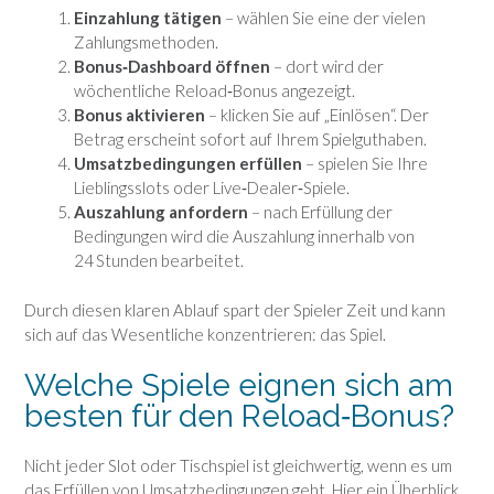
Einzahlung tätigen
– wählen Sie eine der vielen
Zahlungsmethoden.
Bonus‑Dashboard öffnen
– dort wird der
wöchentliche Reload‑Bonus angezeigt.
Bonus aktivieren
– klicken Sie auf „Einlösen“. Der
Betrag erscheint sofort auf Ihrem Spielguthaben.
Umsatzbedingungen erfüllen
– spielen Sie Ihre
Lieblingsslots oder Live‑Dealer‑Spiele.
Auszahlung anfordern
– nach Erfüllung der
Bedingungen wird die Auszahlung innerhalb von
24 Stunden bearbeitet.
Durch diesen klaren Ablauf spart der Spieler Zeit und kann
sich auf das Wesentliche konzentrieren: das Spiel.
Welche Spiele eignen sich am
besten für den Reload‑Bonus?
Nicht jeder Slot oder Tischspiel ist gleichwertig, wenn es um
das Erfüllen von Umsatzbedingungen geht. Hier ein Überblick