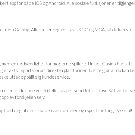
kert app for både iOS og Android. Alle sosiale funksjoner er tilgjengel
lution Gaming. Alle spill er regulert av UKGC og MGA, så du kan stol
e”, men en nødvendighet for moderne spillere. Unibet Casino har tatt
og et aktivt sportsforum direkte i plattformen. Dette gjør at du kan læ
ske uttak og pålitelig kundeservice.
roller, vil du finne verdi i fellesskapet som Unibet tilbyr. Så hvorfor v
g opplev forskjellen selv.
 og hold deg til dem – både i casino‑delen og i sportsbetting. Lykke til!