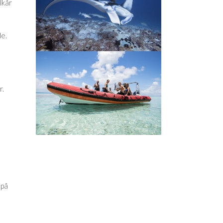
lkår
de.
r.
 på