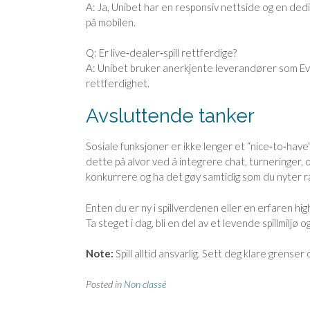
A: Ja, Unibet har en responsiv nettside og en dedi
på mobilen.
Q: Er live‑dealer‑spill rettferdige?
A: Unibet bruker anerkjente leverandører som Evo
rettferdighet.
Avsluttende tanker
Sosiale funksjoner er ikke lenger et “nice‑to‑hav
dette på alvor ved å integrere chat, turneringer, 
konkurrere og ha det gøy samtidig som du nyter ra
Enten du er ny i spillverdenen eller en erfaren high 
Ta steget i dag, bli en del av et levende spillmiljø o
Note:
Spill alltid ansvarlig. Sett deg klare grenser
Posted in
Non classé