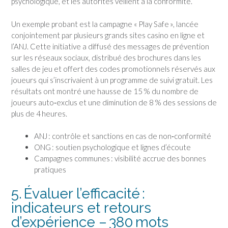
psychologique, et les autorités veillent à la conformité.
Un exemple probant est la campagne « Play Safe », lancée
conjointement par plusieurs grands sites casino en ligne et
l’ANJ. Cette initiative a diffusé des messages de prévention
sur les réseaux sociaux, distribué des brochures dans les
salles de jeu et offert des codes promotionnels réservés aux
joueurs qui s’inscrivaient à un programme de suivi gratuit. Les
résultats ont montré une hausse de 15 % du nombre de
joueurs auto‑exclus et une diminution de 8 % des sessions de
plus de 4 heures.
ANJ : contrôle et sanctions en cas de non‑conformité
ONG : soutien psychologique et lignes d’écoute
Campagnes communes : visibilité accrue des bonnes
pratiques
5. Évaluer l’efficacité :
indicateurs et retours
d’expérience – 380 mots