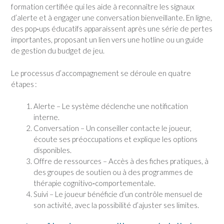
formation certifiée qui les aide à reconnaître les signaux
d’alerte et à engager une conversation bienveillante. En ligne,
des pop‑ups éducatifs apparaissent après une série de pertes
importantes, proposant un lien vers une hotline ou un guide
de gestion du budget de jeu.
Le processus d’accompagnement se déroule en quatre
étapes :
Alerte – Le système déclenche une notification
interne.
Conversation – Un conseiller contacte le joueur,
écoute ses préoccupations et explique les options
disponibles.
Offre de ressources – Accès à des fiches pratiques, à
des groupes de soutien ou à des programmes de
thérapie cognitivo‑comportementale.
Suivi – Le joueur bénéficie d’un contrôle mensuel de
son activité, avec la possibilité d’ajuster ses limites.