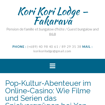
Skip
Kori Kori Lodge –
to
content
Fakarava
Pension de famille et bungalow d'hôte / Guest bungalow and
B&B
PHONE :
(+689) 40 98 40 61 / 89 29 35 38
MAIL :
korikorilodge@gmail.com
Pop‑Kultur‑Abenteuer im
Online‑Casino: Wie Filme
und Serien das