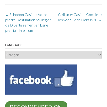
Post
←
Spinobon Casino : Votre
GetLucky Casino: Complete
navigation
propre Destination privilégiée
Gids voor Gebruikers in NL
→
de Divertissement en Ligne
premium Premium
LANGUAGE
Language