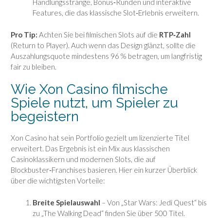
Handlungsstränge, Bonus‑Runden und interaktive
Features, die das klassische Slot‑Erlebnis erweitern.
Pro Tip:
Achten Sie bei filmischen Slots auf die
RTP‑Zahl
(Return to Player). Auch wenn das Design glänzt, sollte die
Auszahlungsquote mindestens 96 % betragen, um langfristig
fair zu bleiben.
Wie Xon Casino filmische
Spiele nutzt, um Spieler zu
begeistern
Xon Casino hat sein Portfolio gezielt um lizenzierte Titel
erweitert. Das Ergebnis ist ein Mix aus klassischen
Casinoklassikern und modernen Slots, die auf
Blockbuster‑Franchises basieren. Hier ein kurzer Überblick
über die wichtigsten Vorteile:
Breite Spielauswahl
– Von „Star Wars: Jedi Quest“ bis
zu „The Walking Dead“ finden Sie über 500 Titel.