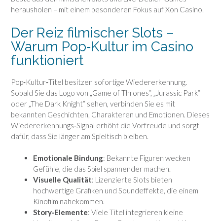
herausholen – mit einem besonderen Fokus auf Xon Casino.
Der Reiz filmischer Slots –
Warum Pop‑Kultur im Casino
funktioniert
Pop‑Kultur‑Titel besitzen sofortige Wiedererkennung.
Sobald Sie das Logo von „Game of Thrones“, „Jurassic Park“
oder „The Dark Knight“ sehen, verbinden Sie es mit
bekannten Geschichten, Charakteren und Emotionen. Dieses
Wiedererkennungs‑Signal erhöht die Vorfreude und sorgt
dafür, dass Sie länger am Spieltisch bleiben.
Emotionale Bindung
: Bekannte Figuren wecken
Gefühle, die das Spiel spannender machen.
Visuelle Qualität
: Lizenzierte Slots bieten
hochwertige Grafiken und Soundeffekte, die einem
Kinofilm nahekommen.
Story‑Elemente
: Viele Titel integrieren kleine