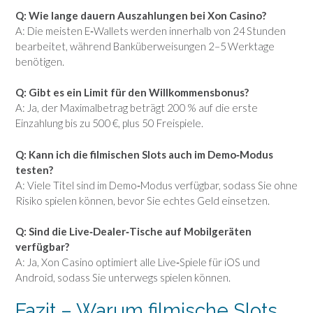
Q: Wie lange dauern Auszahlungen bei Xon Casino?
A: Die meisten E‑Wallets werden innerhalb von 24 Stunden
bearbeitet, während Banküberweisungen 2–5 Werktage
benötigen.
Q: Gibt es ein Limit für den Willkommensbonus?
A: Ja, der Maximalbetrag beträgt 200 % auf die erste
Einzahlung bis zu 500 €, plus 50 Freispiele.
Q: Kann ich die filmischen Slots auch im Demo‑Modus
testen?
A: Viele Titel sind im Demo‑Modus verfügbar, sodass Sie ohne
Risiko spielen können, bevor Sie echtes Geld einsetzen.
Q: Sind die Live‑Dealer‑Tische auf Mobilgeräten
verfügbar?
A: Ja, Xon Casino optimiert alle Live‑Spiele für iOS und
Android, sodass Sie unterwegs spielen können.
Fazit – Warum filmische Slots