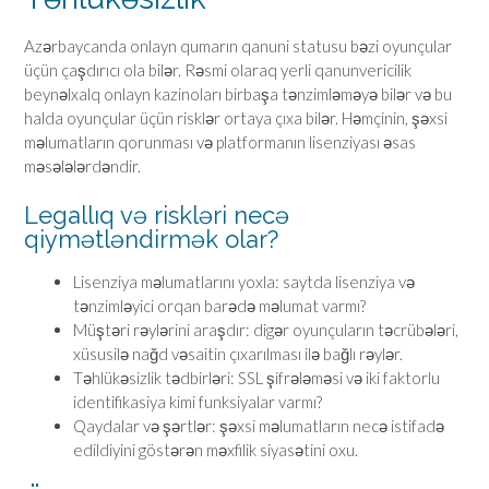
Azərbaycanda onlayn qumarın qanuni statusu bəzi oyunçular
üçün çaşdırıcı ola bilər. Rəsmi olaraq yerli qanunvericilik
beynəlxalq onlayn kazinoları birbaşa tənzimləməyə bilər və bu
halda oyunçular üçün risklər ortaya çıxa bilər. Həmçinin, şəxsi
məlumatların qorunması və platformanın lisenziyası əsas
məsələlərdəndir.
Legallıq və riskləri necə
qiymətləndirmək olar?
Lisenziya məlumatlarını yoxla: saytda lisenziya və
tənzimləyici orqan barədə məlumat varmı?
Müştəri rəylərini araşdır: digər oyunçuların təcrübələri,
xüsusilə nağd vəsaitin çıxarılması ilə bağlı rəylər.
Təhlükəsizlik tədbirləri: SSL şifrələməsi və iki faktorlu
identifikasiya kimi funksiyalar varmı?
Qaydalar və şərtlər: şəxsi məlumatların necə istifadə
edildiyini göstərən məxfilik siyasətini oxu.