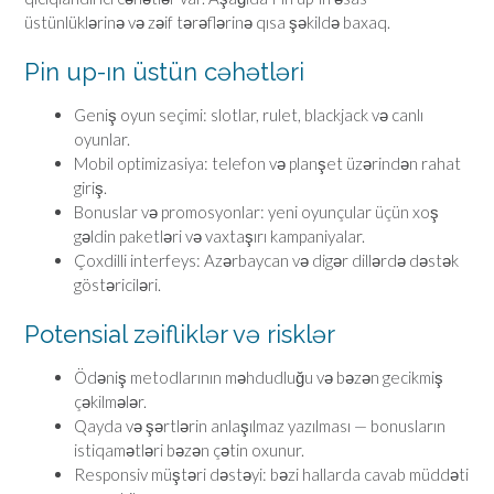
üstünlüklərinə və zəif tərəflərinə qısa şəkildə baxaq.
Pin up-ın üstün cəhətləri
Geniş oyun seçimi: slotlar, rulet, blackjack və canlı
oyunlar.
Mobil optimizasiya: telefon və planşet üzərindən rahat
giriş.
Bonuslar və promosyonlar: yeni oyunçular üçün xoş
gəldin paketləri və vaxtaşırı kampaniyalar.
Çoxdilli interfeys: Azərbaycan və digər dillərdə dəstək
göstəriciləri.
Potensial zəifliklər və risklər
Ödəniş metodlarının məhdudluğu və bəzən gecikmiş
çəkilmələr.
Qayda və şərtlərin anlaşılmaz yazılması — bonusların
istiqamətləri bəzən çətin oxunur.
Responsiv müştəri dəstəyi: bəzi hallarda cavab müddəti