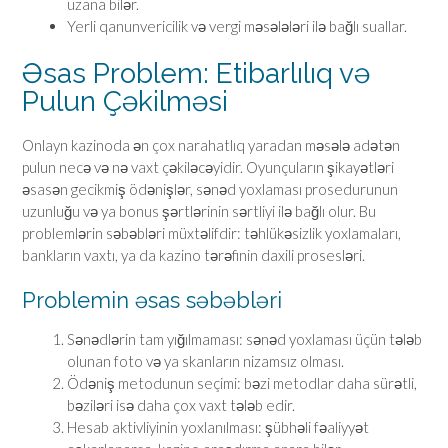
uzana bilər.
Yerli qanunvericilik və vergi məsələləri ilə bağlı suallar.
Əsas Problem: Etibarlılıq və
Pulun Çəkilməsi
Onlayn kazinoda ən çox narahatlıq yaradan məsələ adətən
pulun necə və nə vaxt çəkiləcəyidir. Oyunçuların şikayətləri
əsasən gecikmiş ödənişlər, sənəd yoxlaması prosedurunun
uzunluğu və ya bonus şərtlərinin sərtliyi ilə bağlı olur. Bu
problemlərin səbəbləri müxtəlifdir: təhlükəsizlik yoxlamaları,
bankların vaxtı, ya da kazino tərəfinin daxili prosesləri.
Problemin əsas səbəbləri
Sənədlərin tam yığılmaması: sənəd yoxlaması üçün tələb
olunan foto və ya skanların nizamsız olması.
Ödəniş metodunun seçimi: bəzi metodlar daha sürətli,
bəziləri isə daha çox vaxt tələb edir.
Hesab aktivliyinin yoxlanılması: şübhəli fəaliyyət