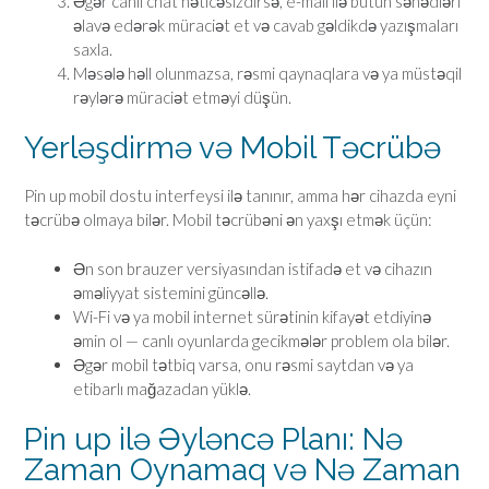
Əgər canlı chat nəticəsizdirsə, e-mail ilə bütün sənədləri
əlavə edərək müraciət et və cavab gəldikdə yazışmaları
saxla.
Məsələ həll olunmazsa, rəsmi qaynaqlara və ya müstəqil
rəylərə müraciət etməyi düşün.
Yerləşdirmə və Mobil Təcrübə
Pin up mobil dostu interfeysi ilə tanınır, amma hər cihazda eyni
təcrübə olmaya bilər. Mobil təcrübəni ən yaxşı etmək üçün:
Ən son brauzer versiyasından istifadə et və cihazın
əməliyyat sistemini güncəllə.
Wi-Fi və ya mobil internet sürətinin kifayət etdiyinə
əmin ol — canlı oyunlarda gecikmələr problem ola bilər.
Əgər mobil tətbiq varsa, onu rəsmi saytdan və ya
etibarlı mağazadan yüklə.
Pin up ilə Əyləncə Planı: Nə
Zaman Oynamaq və Nə Zaman