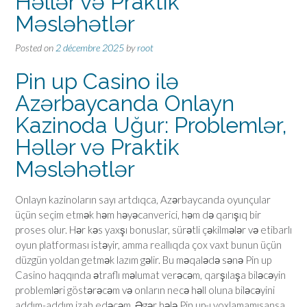
Həllər və Praktik
Məsləhətlər
Posted on
2 décembre 2025
by
root
Pin up Casino ilə
Azərbaycanda Onlayn
Kazinoda Uğur: Problemlər,
Həllər və Praktik
Məsləhətlər
Onlayn kazinoların sayı artdıqca, Azərbaycanda oyunçular
üçün seçim etmək həm həyəcanverici, həm də qarışıq bir
proses olur. Hər kəs yaxşı bonuslar, sürətli çəkilmələr və etibarlı
oyun platforması istəyir, amma reallıqda çox vaxt bunun üçün
düzgün yoldan getmək lazım gəlir. Bu məqalədə sənə Pin up
Casino haqqında ətraflı məlumat verəcəm, qarşılaşa biləcəyin
problemləri göstərəcəm və onların necə həll oluna biləcəyini
addım-addım izah edəcəm. Əgər hələ Pin up-ı yoxlamamısansa,