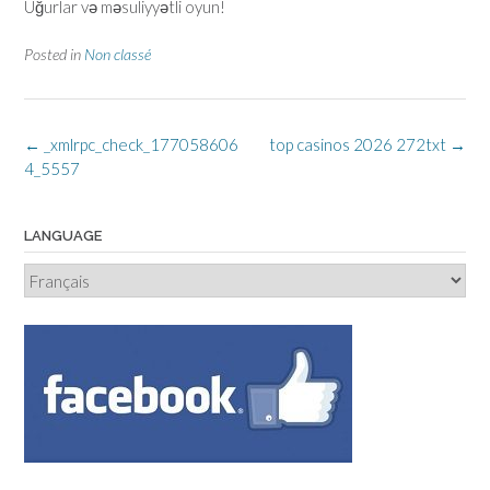
Uğurlar və məsuliyyətli oyun!
Posted in
Non classé
Post
←
_xmlrpc_check_177058606
top casinos 2026 272txt
→
navigation
4_5557
LANGUAGE
Language