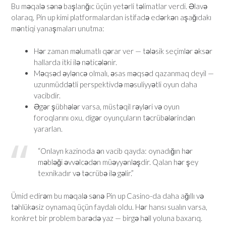
Bu məqalə sənə başlanğıc üçün yetərli təlimatlar verdi. Əlavə
olaraq, Pin up kimi platformalardan istifadə edərkən aşağıdakı
məntiqi yanaşmaları unutma:
Hər zaman məlumatlı qərar ver — tələsik seçimlər əksər
hallarda itki ilə nəticələnir.
Məqsəd əyləncə olmalı, əsas məqsəd qazanmaq deyil —
uzunmüddətli perspektivdə məsuliyyətli oyun daha
vacibdir.
Əgər şübhələr varsa, müstəqil rəyləri və oyun
foroqlarını oxu, digər oyunçuların təcrübələrindən
yararlan.
“Onlayn kazinoda ən vacib qayda: oynadığın hər
məbləği əvvəlcədən müəyyənləşdir. Qalan hər şey
texnikadır və təcrübə ilə gəlir.”
Ümid edirəm bu məqalə sənə Pin up Casino-da daha ağıllı və
təhlükəsiz oynamaq üçün faydalı oldu. Hər hansı sualın varsa,
konkret bir problem barədə yaz — birgə həll yoluna baxarıq.