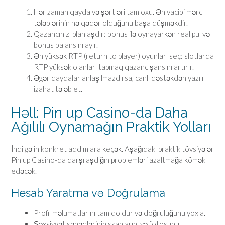
Hər zaman qayda və şərtləri tam oxu. Ən vacibi mərc
tələblərinin nə qədər olduğunu başa düşməkdir.
Qazancınızı planlaşdır: bonus ilə oynayarkən real pul və
bonus balansını ayır.
Ən yüksək RTP (return to player) oyunları seç: slotlarda
RTP yüksək olanları tapmaq qazanc şansını artırır.
Əgər qaydalar anlaşılmazdırsa, canlı dəstəkdən yazılı
izahat tələb et.
Həll: Pin up Casino-da Daha
Ağılılı Oynamağın Praktik Yolları
İndi gəlin konkret addımlara keçək. Aşağıdakı praktik tövsiyələr
Pin up Casino-da qarşılaşdığın problemləri azaltmağa kömək
edəcək.
Hesab Yaratma və Doğrulama
Profil məlumatlarını tam doldur və doğruluğunu yoxla.
Şəxsiyyət sənədlərinin skanlarını və fotosunu