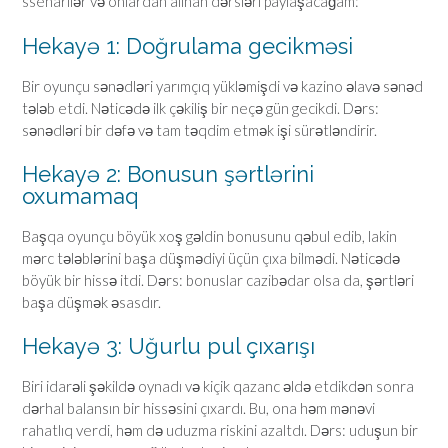
ssenarilər və onlardan alınan dərsləri paylaşacağam:
Hekayə 1: Doğrulama gecikməsi
Bir oyunçu sənədləri yarımçıq yükləmişdi və kazino əlavə sənəd
tələb etdi. Nəticədə ilk çəkiliş bir neçə gün gecikdi. Dərs:
sənədləri bir dəfə və tam təqdim etmək işi sürətləndirir.
Hekayə 2: Bonusun şərtlərini
oxumamaq
Başqa oyunçu böyük xoş gəldin bonusunu qəbul edib, lakin
mərc tələblərini başa düşmədiyi üçün çıxa bilmədi. Nəticədə
böyük bir hissə itdi. Dərs: bonuslar cazibədar olsa da, şərtləri
başa düşmək əsasdır.
Hekayə 3: Uğurlu pul çıxarışı
Biri idarəli şəkildə oynadı və kiçik qazanc əldə etdikdən sonra
dərhal balansın bir hissəsini çıxardı. Bu, ona həm mənəvi
rahatlıq verdi, həm də uduzma riskini azaltdı. Dərs: uduşun bir