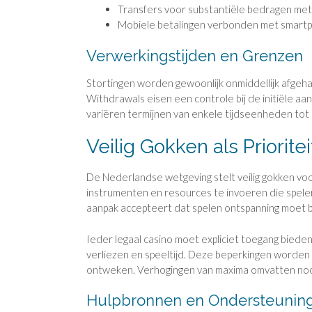
Transfers voor substantiële bedragen met
Mobiele betalingen verbonden met smart
Verwerkingstijden en Grenzen
Stortingen worden gewoonlijk onmiddellijk afgeh
Withdrawals eisen een controle bij de initiële a
variëren termijnen van enkele tijdseenheden tot 
Veilig Gokken als Prioritei
De Nederlandse wetgeving stelt veilig gokken vo
instrumenten en resources te invoeren die spel
aanpak accepteert dat spelen ontspanning moet bl
Ieder legaal casino moet expliciet toegang biede
verliezen en speeltijd. Deze beperkingen worde
ontweken. Verhogingen van maxima omvatten noodz
Hulpbronnen en Ondersteunin