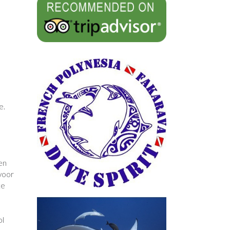
e.
en
voor
te
ol