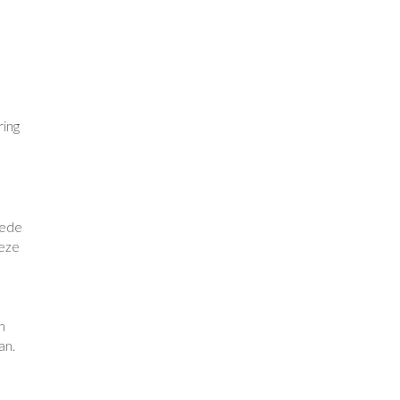
ring
rede
Deze
n
an.