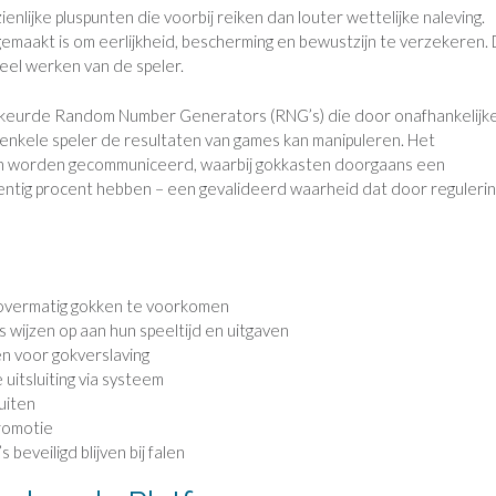
nlijke pluspunten die voorbij reiken dan louter wettelijke naleving.
gemaakt is om eerlijkheid, bescherming en bewustzijn te verzekeren.
deel werken van de speler.
keurde Random Number Generators (RNG’s) die door onafhankelijk
n enkele speler de resultaten van games kan manipuleren. Het
en worden gecommuniceerd, waarbij gokkasten doorgaans een
ntig procent hebben – een gevalideerd waarheid dat door reguleri
 overmatig gokken te voorkomen
 wijzen op aan hun speeltijd en uitgaven
en voor gokverslaving
 uitsluiting via systeem
uiten
romotie
eveiligd blijven bij falen