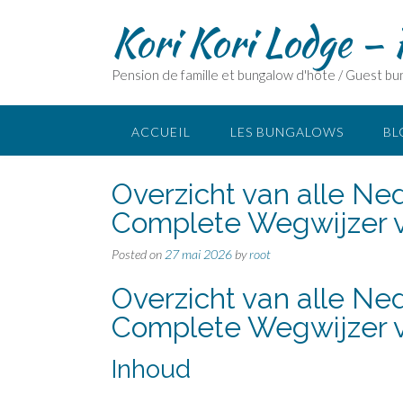
Skip
Kori Kori Lodge –
to
content
Pension de famille et bungalow d'hôte / Guest b
ACCUEIL
LES BUNGALOWS
BL
Overzicht van alle Ne
Complete Wegwijzer v
Posted on
27 mai 2026
by
root
Overzicht van alle Ne
Complete Wegwijzer v
Inhoud