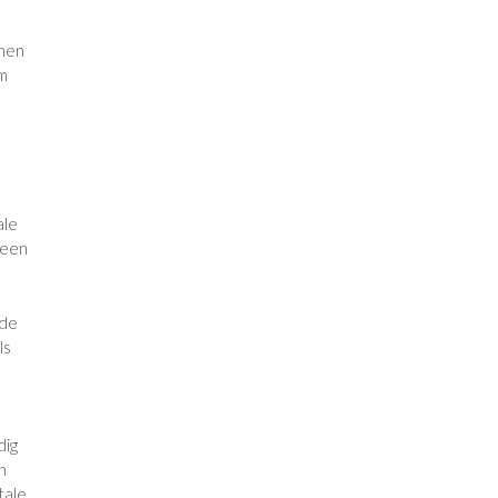
nnen
em
ale
 een
nde
ls
dig
n
tale