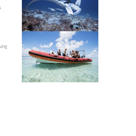
s
ving