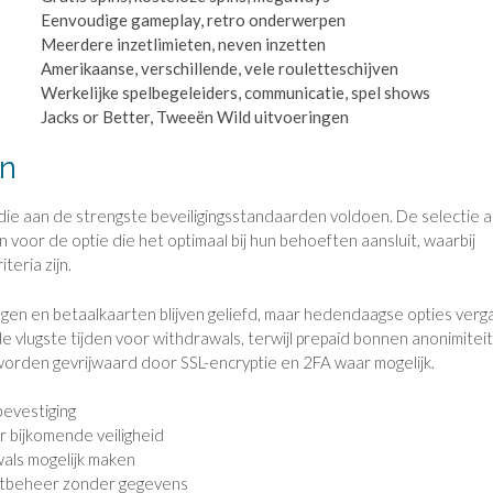
Eenvoudige gameplay, retro onderwerpen
Meerdere inzetlimieten, neven inzetten
Amerikaanse, verschillende, vele rouletteschijven
Werkelijke spelbegeleiders, communicatie, spel shows
Jacks or Better, Tweeën Wild uitvoeringen
en
ie aan de strengste beveiligingsstandaarden voldoen. De selectie 
voor de optie die het optimaal bij hun behoeften aansluit, waarbij
teria zijn.
en en betaalkaarten blijven geliefd, maar hedendaagse opties verg
e vlugste tijden voor withdrawals, terwijl prepaid bonnen anonimitei
worden gevrijwaard door SSL-encryptie en 2FA waar mogelijk.
bevestiging
r bijkomende veiligheid
wals mogelijk maken
etbeheer zonder gegevens