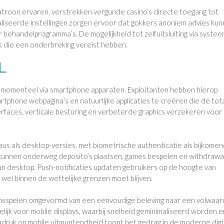
atroon ervaren, verstrekken vergunde casino’s directe toegang tot
liseerde instellingen zorgen ervoor dat gokkers anoniem advies ku
behandelprogramma’s. De mogelijkheid tot zelfuitsluiting via syste
 die een onderbreking vereist hebben.
L
s momenteel via smartphone apparaten. Exploitanten hebben hierop
phone webpagina’s en natuurlijke applicaties te creëren die de tot
rfaces, verticale besturing en verbeterde graphics verzekeren voor
eaus als desktop-versies, met biometrische authenticatie als bijkome
s kunnen onderweg deposito’s plaatsen, games bespelen en withdrawa
n desktop. Push-notificaties updaten gebruikers op de hoogte van
 wel binnen de wettelijke grenzen moet blijven.
nsspelen omgevormd van een eenvoudige beleving naar een volwaar
ijk voor mobile displays, waarbij snelheid geminimaliseerd worden e
adruk op mobile uitmuntendheid toont het gedrag in de moderne digi