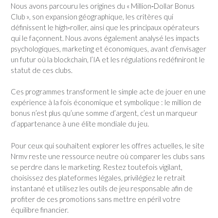
Nous avons parcouru les origines du « Million‑Dollar Bonus
Club », son expansion géographique, les critères qui
définissent le high‑roller, ainsi que les principaux opérateurs
qui le façonnent. Nous avons également analysé les impacts
psychologiques, marketing et économiques, avant d’envisager
un futur où la blockchain, l’IA et les régulations redéfiniront le
statut de ces clubs.
Ces programmes transforment le simple acte de jouer en une
expérience à la fois économique et symbolique : le million de
bonus n’est plus qu’une somme d’argent, c’est un marqueur
d’appartenance à une élite mondiale du jeu.
Pour ceux qui souhaitent explorer les offres actuelles, le site
Nrmv reste une ressource neutre où comparer les clubs sans
se perdre dans le marketing. Restez toutefois vigilant,
choisissez des plateformes légales, privilégiez le retrait
instantané et utilisez les outils de jeu responsable afin de
profiter de ces promotions sans mettre en péril votre
équilibre financier.