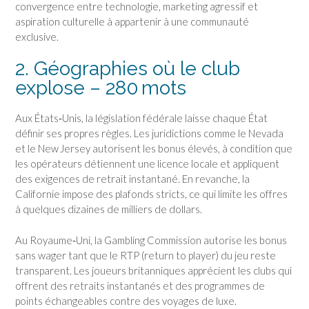
convergence entre technologie, marketing agressif et
aspiration culturelle à appartenir à une communauté
exclusive.
2. Géographies où le club
explose – 280 mots
Aux États‑Unis, la législation fédérale laisse chaque État
définir ses propres règles. Les juridictions comme le Nevada
et le New Jersey autorisent les bonus élevés, à condition que
les opérateurs détiennent une licence locale et appliquent
des exigences de retrait instantané. En revanche, la
Californie impose des plafonds stricts, ce qui limite les offres
à quelques dizaines de milliers de dollars.
Au Royaume‑Uni, la Gambling Commission autorise les bonus
sans wager tant que le RTP (return to player) du jeu reste
transparent. Les joueurs britanniques apprécient les clubs qui
offrent des retraits instantanés et des programmes de
points échangeables contre des voyages de luxe.