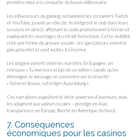
première mise à la conquête du bonus millionnaire.
Les influenceurs du gaming, notamment les streamers Twitch
et YouTube, jouent un rôle clé. Ils intègrent le club dans leurs
sessions en direct, affichant le code promotionnel à l’écran et
expliquant les avantages du retrait instantané. Cette visibilité
crée une forme de preuve sociale : les spectateurs voient le
gain potentiel et sont incités à s’inscrire.
Les slogans varient selon les marchés. En Espagne, on
retrouve « Tu mereces el lujo de un millón », tandis qu’en
Allemagne, le message se concentre sur la sécurité :
« Sicherer Bonus, sofortiger Auszahlung ».
Ces narrations exploitent le désir universel d’aventure, mais
les adaptent aux valeurs locales – prestige en Asie,
transparence en Europe, liberté en Amérique du Nord.
7. Conséquences
économiques pour les casinos