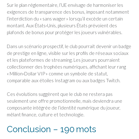
Sur le plan réglementaire, l’UE envisage de harmoniser les
exigences de transparence des bonus, imposant notamment
l’interdiction du « sans wager » lorsqu’il excède un certain
montant. Aux États‑Unis, plusieurs États prévoient des
plafonds de bonus pour protéger les joueurs vulnérables.
Dans un scénario prospectif, le club pourrait devenir un badge
de prestige en ligne, visible sur les profils de réseaux sociaux
et les plateformes de streaming. Les joueurs pourraient
collectionner des trophées numériques, affichant leur rang
« Million‑Dollar VIP » comme un symbole de statut,
comparable aux étoiles Instagram ou aux badges Twitch.
Ces évolutions suggèrent que le club ne restera pas
seulement une offre promotionnelle, mais deviendra une
composante intégrée de l’identité numérique du joueur,
mêlant finance, culture et technologie.
Conclusion – 190 mots