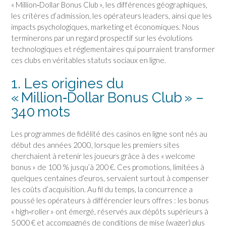
« Million‑Dollar Bonus Club », les différences géographiques,
les critères d’admission, les opérateurs leaders, ainsi que les
impacts psychologiques, marketing et économiques. Nous
terminerons par un regard prospectif sur les évolutions
technologiques et réglementaires qui pourraient transformer
ces clubs en véritables statuts sociaux en ligne.
1. Les origines du
« Million‑Dollar Bonus Club » –
340 mots
Les programmes de fidélité des casinos en ligne sont nés au
début des années 2000, lorsque les premiers sites
cherchaient à retenir les joueurs grâce à des « welcome
bonus » de 100 % jusqu’à 200 €. Ces promotions, limitées à
quelques centaines d’euros, servaient surtout à compenser
les coûts d’acquisition. Au fil du temps, la concurrence a
poussé les opérateurs à différencier leurs offres : les bonus
« high‑roller » ont émergé, réservés aux dépôts supérieurs à
5 000 € et accompagnés de conditions de mise (wager) plus