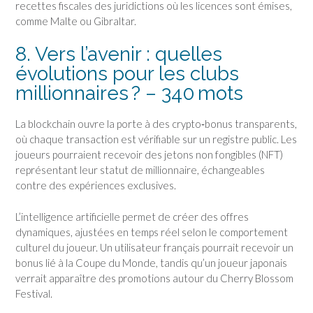
recettes fiscales des juridictions où les licences sont émises,
comme Malte ou Gibraltar.
8. Vers l’avenir : quelles
évolutions pour les clubs
millionnaires ? – 340 mots
La blockchain ouvre la porte à des crypto‑bonus transparents,
où chaque transaction est vérifiable sur un registre public. Les
joueurs pourraient recevoir des jetons non fongibles (NFT)
représentant leur statut de millionnaire, échangeables
contre des expériences exclusives.
L’intelligence artificielle permet de créer des offres
dynamiques, ajustées en temps réel selon le comportement
culturel du joueur. Un utilisateur français pourrait recevoir un
bonus lié à la Coupe du Monde, tandis qu’un joueur japonais
verrait apparaître des promotions autour du Cherry Blossom
Festival.