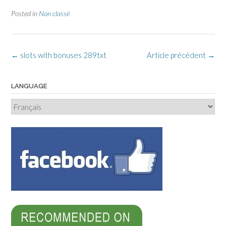
Posted in
Non classé
Post
←
slots with bonuses 289txt
Article précédent
→
navigation
LANGUAGE
Language