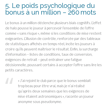
5. Le poids psychologique du
bonus à un million – 260 mots
Le bonus à un million déclenche plusieurs biais cognitifs. L’effet
de halo pousse le joueur à percevoir l’ensemble de l’offre
comme « sans risque », même si les conditions de mise restent
exigeantes. L’illusion de contrôle, renforcée par des tableaux
de statistiques affichés en temps réel, incite les joueurs à
croire qu’ils peuvent maîtriser le résultat. Enfin, la surcharge
d’information – listes de conditions, taux de conversion,
exigences de retrait – peut entraîner une fatigue
décisionnelle, poussant certains à accepter l’offre sans lire les
petits caractères.
« J’ai rejoint le club parce que le bonus semblait
trop beau pour être vrai, mais je n’ai réalisé
qu’après deux semaines que les exigences de
mise étaient astronomiques », raconte un joueur
anonyme sous pseudonyme.