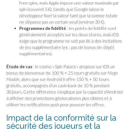
free spins, mais Apple impose une valeur maximale par
spin (souvent 5 €), tandis que Google laisse le
développeur fixer la valeur tant que la somme totale
ne dépasse pas un certain seuil (environ 30 €).
Programmes de fidélité
: les points de fidélité sont
généralement acceptés sur les deux stores, mais iOS
exige que le programme ne soit pas lié à des incitations
de jeu supplémentaire (ex. : pas de bonus de dépôt
supplémentaires).
Étude de cas
: le casino « Spin Palace » propose sur iOS un
bonus de bienvenue de 100 % + 25 tours gratuits sur
Mega
Moolah
, alors que sur Android il offre 150 % + 50 tours
gratuits, accompagnés d’un cash‑back de 10 % pendant
30 jours. Cette différence s’explique par la capacité d’Android
à afficher des promotions géolocalisées plus ciblées et à
utiliser les notifications push pour pousser les offres.
Impact de la conformité sur la
sécurité des joueurs et la