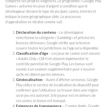
comporte ses propres exigences. Le programme « Google Play
Games » autorise les jeux d’argent à condition que le
développeur déclare le type de jeu (pari, casino, loterie) et
indique la zone géographique cible. Le processus
d’approbation se décline comme suit.
Déclaration du contenu
– Le développeur
sélectionne la catégorie « Gambling » et précise les
licences détenues. Google vérifie que la licence
couvre toutes les juridictions où l’app sera disponible.
Classification d’âge
– Les jeux de casino sont classés
« Adults Only » (18+) et doivent implémenter le
contrôle parental de Google Play. Les bonus sont
soumis à un examen supplémentaire pour s’assurer
qu’ils ne ciblent pas les mineurs.
Géolocalisation
– Avant d’afficher un bonus, Google
Play utilise le service de localisation du dispositif pour
confirmer que l’utilisateur se trouve dans une région
où le jeu est autorisé. Si le joueur est en dehors de
ces zones, le bonus est masqué.
Exigences de transparence
– Comme Apple, Google