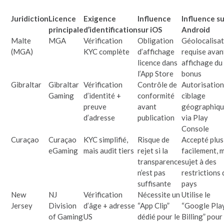
Juridiction
Licence
Exigence
Influence
Influence su
principale
d’identification
sur iOS
Android
Malte
MGA
Vérification
Obligation
Géolocalisat
(MGA)
KYC complète
d’affichage
requise avan
licence dans
affichage du
l’App Store
bonus
Gibraltar
Gibraltar
Vérification
Contrôle de
Autorisation
Gaming
d’identité +
conformité
ciblage
preuve
avant
géographiq
d’adresse
publication
via Play
Console
Curaçao
Curaçao
KYC simplifié,
Risque de
Accepté plus
eGaming
mais audit tiers
rejet si la
facilement, 
transparence
sujet à des
n’est pas
restrictions 
suffisante
pays
New
NJ
Vérification
Nécessite un
Utilise le
Jersey
Division
d’âge + adresse
“App Clip”
“Google Pla
of Gaming
US
dédié pour le
Billing” pour