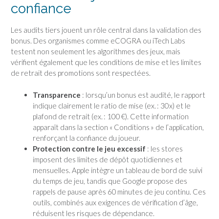
confiance
Les audits tiers jouent un rôle central dans la validation des
bonus. Des organismes comme eCOGRA ou iTech Labs
testent non seulement les algorithmes des jeux, mais
vérifient également que les conditions de mise et les limites
de retrait des promotions sont respectées.
Transparence
: lorsqu’un bonus est audité, le rapport
indique clairement le ratio de mise (ex. : 30x) et le
plafond de retrait (ex. : 100 €). Cette information
apparaît dans la section « Conditions » de l’application,
renforçant la confiance du joueur.
Protection contre le jeu excessif
: les stores
imposent des limites de dépôt quotidiennes et
mensuelles. Apple intègre un tableau de bord de suivi
du temps de jeu, tandis que Google propose des
rappels de pause après 60 minutes de jeu continu. Ces
outils, combinés aux exigences de vérification d’âge,
réduisent les risques de dépendance.