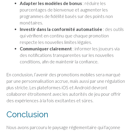
Adapter les modèles de bonus
: réduire les
pourcentages de bienvenue et augmenter les
programmes de fidélité basés sur des points non
monétaires.
Investir dans la conformité automatisée
: des outils
qui vérifient en continu que chaque promotion
respecte les nouvelles limites légales.
Communiquer clairement
: informer les joueurs via
des notifications transparentes sur les nouvelles
conditions, afin de maintenir la confiance.
En conclusion, l’avenir des promotions mobiles sera marqué
par une personnalisation accrue, mais aussi par une régulation
plus stricte. Les plateformes iOS et Android devront
collaborer étroitement avec les autorités de jeu pour offrir
des expériences à la fois excitantes et sûres.
Conclusion
Nous avons parcouru le paysage réglementaire qui façonne