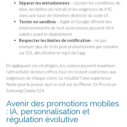
Séparer les métadonnées
– stocker les conditions de
mise, les limites de retrait et les exigences de KYC
dans une base de données distincte du code UI.
Tester en sandbox
– Apple et Google offrent des
environnements de test où les bonus peuvent être
validés avant le déploiement.
Respecter les limites de notification
– ne pas
envoyer plus de trois push promotionnels par semaine
sur iOS, afin d’éviter le rejet de l’app.
En appliquant ces stratégies, les casinos peuvent maximiser
l’attractivité de leurs offres tout en restant conformes aux
exigences de chaque store. Le résultat ? Une expérience
fluide pour le joueur, que ce soit sur un iPhone 15 Pro ou un
Samsung Galaxy S24.
Avenir des promotions mobiles
: IA, personnalisation et
régulation évolutive