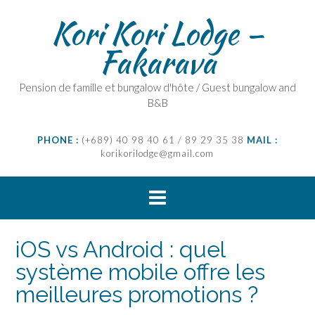
Skip
Kori Kori Lodge –
to
content
Fakarava
Pension de famille et bungalow d'hôte / Guest bungalow and
B&B
PHONE :
(+689) 40 98 40 61 / 89 29 35 38
MAIL :
korikorilodge@gmail.com
iOS vs Android : quel
système mobile offre les
meilleures promotions ?