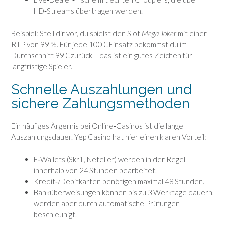
HD‑Streams übertragen werden.
Beispiel: Stell dir vor, du spielst den Slot
Mega Joker
mit einer
RTP von 99 %. Für jede 100 € Einsatz bekommst du im
Durchschnitt 99 € zurück – das ist ein gutes Zeichen für
langfristige Spieler.
Schnelle Auszahlungen und
sichere Zahlungsmethoden
Ein häufiges Ärgernis bei Online‑Casinos ist die lange
Auszahlungsdauer. Yep Casino hat hier einen klaren Vorteil:
E‑Wallets (Skrill, Neteller) werden in der Regel
innerhalb von 24 Stunden bearbeitet.
Kredit‑/Debitkarten benötigen maximal 48 Stunden.
Banküberweisungen können bis zu 3 Werktage dauern,
werden aber durch automatische Prüfungen
beschleunigt.