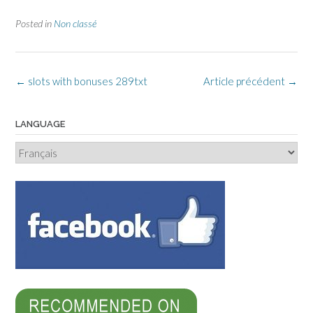
Posted in
Non classé
Post
←
slots with bonuses 289txt
Article précédent
→
navigation
LANGUAGE
Language