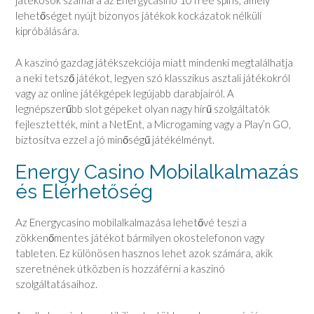
játékosok számára az Energycasino 10 free spins, amely
lehetőséget nyújt bizonyos játékok kockázatok nélküli
kipróbálására.
A kaszinó gazdag játékszekciója miatt mindenki megtalálhatja
a neki tetsző játékot, legyen szó klasszikus asztali játékokról
vagy az online játékgépek legújabb darabjairól. A
legnépszerűbb slot gépeket olyan nagy hírű szolgáltatók
fejlesztették, mint a NetEnt, a Microgaming vagy a Play’n GO,
biztosítva ezzel a jó minőségű játékélményt.
Energy Casino Mobilalkalmazás
és Elérhetőség
Az Energycasino mobilalkalmazása lehetővé teszi a
zökkenőmentes játékot bármilyen okostelefonon vagy
tableten. Ez különösen hasznos lehet azok számára, akik
szeretnének útközben is hozzáférni a kaszinó
szolgáltatásaihoz.