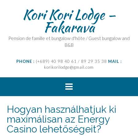
Skip
Kori Kori Lodge –
to
content
Fakarava
Pension de famille et bungalow d'hôte / Guest bungalow and
B&B
PHONE :
(+689) 40 98 40 61 / 89 29 35 38
MAIL :
korikorilodge@gmail.com
Hogyan használhatjuk ki
maximálisan az Energy
Casino lehetőségeit?