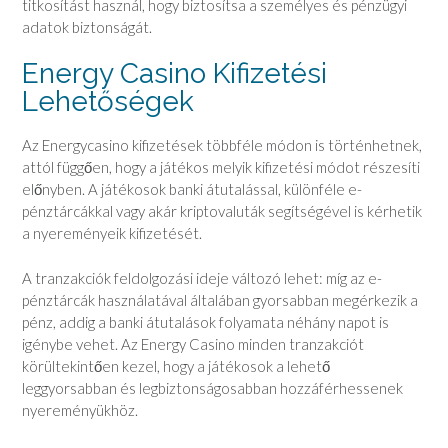
titkosítást használ, hogy biztosítsa a személyes és pénzügyi
adatok biztonságát.
Energy Casino Kifizetési
Lehetőségek
Az Energycasino kifizetések többféle módon is történhetnek,
attól függően, hogy a játékos melyik kifizetési módot részesíti
előnyben. A játékosok banki átutalással, különféle e-
pénztárcákkal vagy akár kriptovaluták segítségével is kérhetik
a nyereményeik kifizetését.
A tranzakciók feldolgozási ideje változó lehet: míg az e-
pénztárcák használatával általában gyorsabban megérkezik a
pénz, addig a banki átutalások folyamata néhány napot is
igénybe vehet. Az Energy Casino minden tranzakciót
körültekintően kezel, hogy a játékosok a lehető
leggyorsabban és legbiztonságosabban hozzáférhessenek
nyereményükhöz.