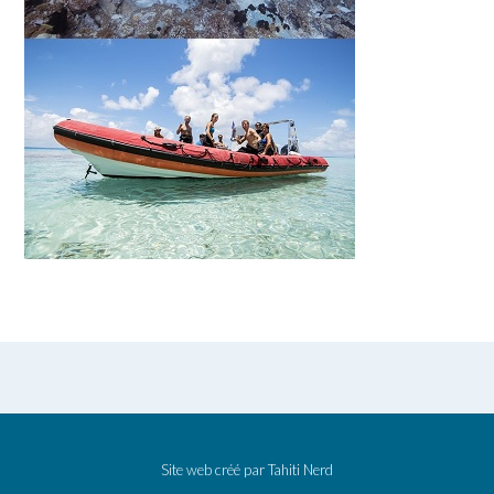
Site web créé par
Tahiti Nerd