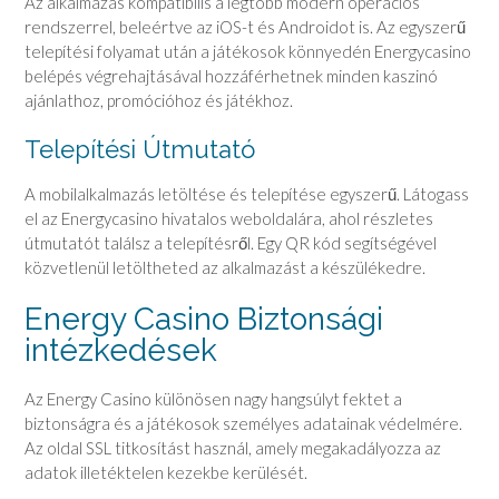
Az alkalmazás kompatibilis a legtöbb modern operációs
rendszerrel, beleértve az iOS-t és Androidot is. Az egyszerű
telepítési folyamat után a játékosok könnyedén Energycasino
belépés végrehajtásával hozzáférhetnek minden kaszinó
ajánlathoz, promócióhoz és játékhoz.
Telepítési Útmutató
A mobilalkalmazás letöltése és telepítése egyszerű. Látogass
el az Energycasino hivatalos weboldalára, ahol részletes
útmutatót találsz a telepítésről. Egy QR kód segítségével
közvetlenül letöltheted az alkalmazást a készülékedre.
Energy Casino Biztonsági
intézkedések
Az Energy Casino különösen nagy hangsúlyt fektet a
biztonságra és a játékosok személyes adatainak védelmére.
Az oldal SSL titkosítást használ, amely megakadályozza az
adatok illetéktelen kezekbe kerülését.