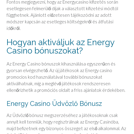
Fontos megjegyezni, hogy az Energycasino kifizetés során
esetlegesen felmerülő díjak a választott kifizetési módtól
függhetnek. Ajánlott előzetesen tájékozódni az adott
módszer kapcsán az esetleges költségekről és átfutási
időkről.
Hogyan aktiváljuk az Energy
Casino bónuszokat?
Az Energy Casino bónuszok kihasználása egyszerűen és
gyorsan elvégezhető. Az új játékosok az Energy casino
promocios kod használatával további bónuszokat
aktiválhatnak, míg a meglévő játékosok rendszeresen
ellenőrizhetik a promóciós oldalt a friss ajánlatok érdekében.
Energy Casino Üdvözlő Bónusz
Az Üdvözlő bónusz megszerzéséhez a játékosoknak csak
annyit kell tenniük, hogy regisztrálnak az Energy Casinóba,
majd befizetnek egy bizonyos összeget az első alkalommal. Az