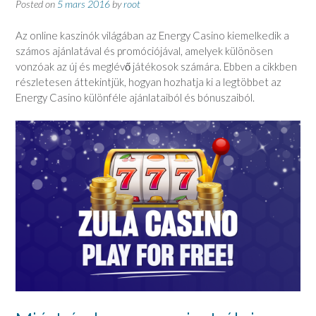
Posted on
5 mars 2016
by
root
Az online kaszinók világában az Energy Casino kiemelkedik a
számos ajánlatával és promóciójával, amelyek különösen
vonzóak az új és meglévő játékosok számára. Ebben a cikkben
részletesen áttekintjük, hogyan hozhatja ki a legtöbbet az
Energy Casino különféle ajánlataiból és bónuszaiból.