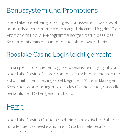
Bonussystem und Promotions
Roostake bietet ein großartiges Bonussystem, das sowohl
neuen als auch treuen Spielern zugutekommt. Regelmäßige
Promotions und VIP-Programme sorgen dafür, dass das
Spielerlebnis immer spannend und lohnenswert bleibt.
Roostake
Casino Login leicht gemacht
Ein simpler und sicherer Login-Prozess ist ein Highlight von
Roostake Casino. Nutzer können sich schnell anmelden und
sofort mit ihrem Lieblingsspiel beginnen. Mit erstklassigen
Sicherheitsvorkehrungen stellt das Casino sicher, dass alle
persönlichen Daten geschützt sind.
Fazit
Roostake Casino Online bietet eine fantastische Plattform
für alle, die das Beste aus ihrem Glücksspielerlebnis