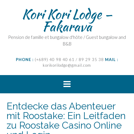
Skip
Kori Kori Lodge –
to
content
Fakarava
Pension de famille et bungalow d'hôte / Guest bungalow and
B&B
PHONE :
(+689) 40 98 40 61 / 89 29 35 38
MAIL :
korikorilodge@gmail.com
Entdecke das Abenteuer
mit Roostake: Ein Leitfaden
zu Roostake Casino Online