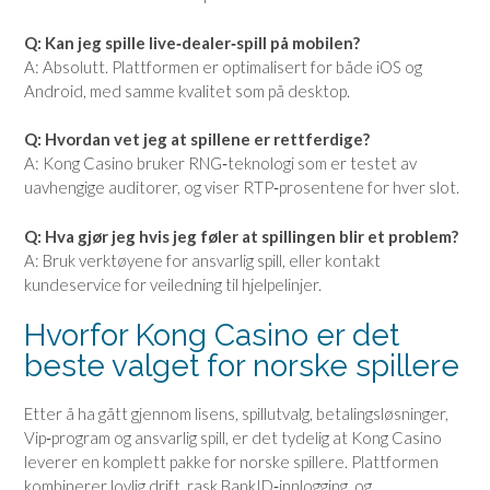
Q: Kan jeg spille live‑dealer‑spill på mobilen?
A: Absolutt. Plattformen er optimalisert for både iOS og
Android, med samme kvalitet som på desktop.
Q: Hvordan vet jeg at spillene er rettferdige?
A: Kong Casino bruker RNG‑teknologi som er testet av
uavhengige auditorer, og viser RTP‑prosentene for hver slot.
Q: Hva gjør jeg hvis jeg føler at spillingen blir et problem?
A: Bruk verktøyene for ansvarlig spill, eller kontakt
kundeservice for veiledning til hjelpelinjer.
Hvorfor Kong Casino er det
beste valget for norske spillere
Etter å ha gått gjennom lisens, spillutvalg, betalingsløsninger,
Vip‑program og ansvarlig spill, er det tydelig at Kong Casino
leverer en komplett pakke for norske spillere. Plattformen
kombinerer lovlig drift, rask BankID‑innlogging, og