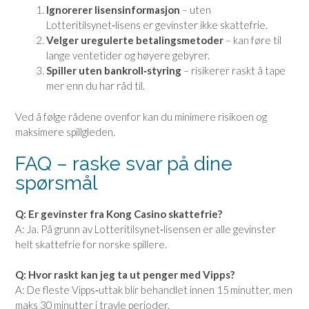
Ignorerer lisensinformasjon
– uten
Lotteritilsynet‑lisens er gevinster ikke skattefrie.
Velger uregulerte betalingsmetoder
– kan føre til
lange ventetider og høyere gebyrer.
Spiller uten bankroll‑styring
– risikerer raskt å tape
mer enn du har råd til.
Ved å følge rådene ovenfor kan du minimere risikoen og
maksimere spillgleden.
FAQ – raske svar på dine
spørsmål
Q: Er gevinster fra Kong Casino skattefrie?
A: Ja. På grunn av Lotteritilsynet‑lisensen er alle gevinster
helt skattefrie for norske spillere.
Q: Hvor raskt kan jeg ta ut penger med Vipps?
A: De fleste Vipps‑uttak blir behandlet innen 15 minutter, men
maks 30 minutter i travle perioder.