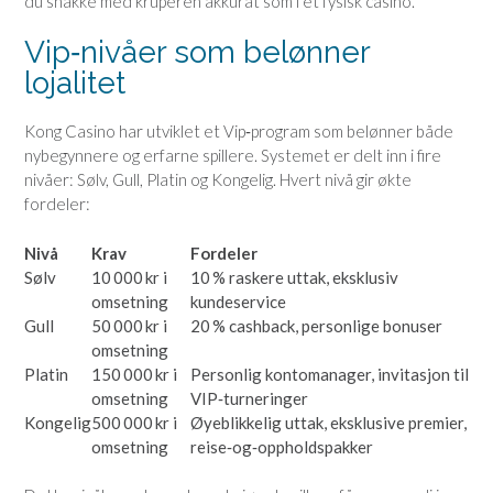
du snakke med kruperen akkurat som i et fysisk casino.
Vip‑nivåer som belønner
lojalitet
Kong Casino har utviklet et Vip‑program som belønner både
nybegynnere og erfarne spillere. Systemet er delt inn i fire
nivåer: Sølv, Gull, Platin og Kongelig. Hvert nivå gir økte
fordeler:
Nivå
Krav
Fordeler
Sølv
10 000 kr i
10 % raskere uttak, eksklusiv
omsetning
kundeservice
Gull
50 000 kr i
20 % cashback, personlige bonuser
omsetning
Platin
150 000 kr i
Personlig kontomanager, invitasjon til
omsetning
VIP‑turneringer
Kongelig
500 000 kr i
Øyeblikkelig uttak, eksklusive premier,
omsetning
reise‑og‑oppholdspakker