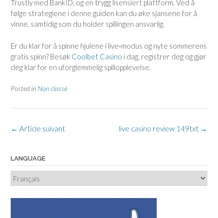
Trustly med BankID, og en trygg lisensiert plattform. Ved å
følge strategiene i denne guiden kan du øke sjansene for å
vinne, samtidig som du holder spillingen ansvarlig.
Er du klar for å spinne hjulene i live‑modus og nyte sommerens
gratis spinn? Besøk
Coolbet Casino
i dag, registrer deg og gjør
deg klar for en uforglemmelig spillopplevelse.
Posted in
Non classé
Post
←
Article suivant
live casino review 149txt
→
navigation
LANGUAGE
Language