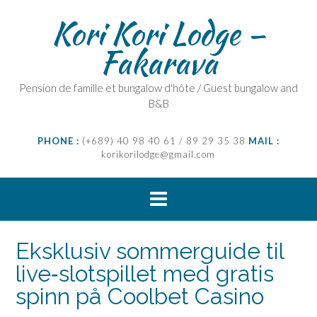
Skip
Kori Kori Lodge –
to
content
Fakarava
Pension de famille et bungalow d'hôte / Guest bungalow and
B&B
PHONE :
(+689) 40 98 40 61 / 89 29 35 38
MAIL :
korikorilodge@gmail.com
Eksklusiv sommerguide til
live‑slotspillet med gratis
spinn på Coolbet Casino