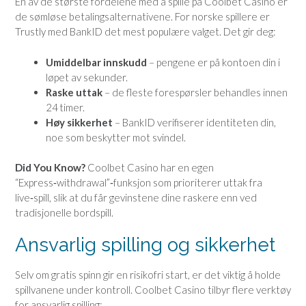
En av de største fordelene med å spille på Coolbet Casino er
de sømløse betalingsalternativene. For norske spillere er
Trustly med BankID det mest populære valget. Det gir deg:
Umiddelbar innskudd
– pengene er på kontoen din i
løpet av sekunder.
Raske uttak
– de fleste forespørsler behandles innen
24 timer.
Høy sikkerhet
– BankID verifiserer identiteten din,
noe som beskytter mot svindel.
Did You Know?
Coolbet Casino har en egen
“Express‑withdrawal”‑funksjon som prioriterer uttak fra
live‑spill, slik at du får gevinstene dine raskere enn ved
tradisjonelle bordspill.
Ansvarlig spilling og sikkerhet
Selv om gratis spinn gir en risikofri start, er det viktig å holde
spillvanene under kontroll. Coolbet Casino tilbyr flere verktøy
for ansvarlig spilling: