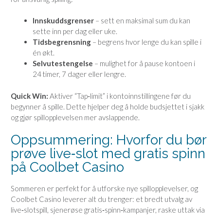
Innskuddsgrenser
– sett en maksimal sum du kan
sette inn per dag eller uke.
Tidsbegrensning
– begrens hvor lenge du kan spille i
én økt.
Selvutestengelse
– mulighet for å pause kontoen i
24 timer, 7 dager eller lengre.
Quick Win:
Aktiver “Tap‑limit” i kontoinnstillingene før du
begynner å spille. Dette hjelper deg å holde budsjettet i sjakk
og gjør spillopplevelsen mer avslappende.
Oppsummering: Hvorfor du bør
prøve live‑slot med gratis spinn
på Coolbet Casino
Sommeren er perfekt for å utforske nye spillopplevelser, og
Coolbet Casino leverer alt du trenger: et bredt utvalg av
live‑slotspill, sjenerøse gratis‑spinn‑kampanjer, raske uttak via