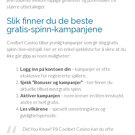
jevn balanse mellom hyppige gevinster og potensialet for
større utbetalinger.
Slik finner du de beste
gratis‑spinn‑kampanjene
Coolbet Casino tilbyr jevnlig kampanjer som gir deg gratis
spinn i live‑slotspill. Her er en enkel sjekkliste for å sikre at du
ikke går glipp av noen muligheter:
Logg inn på kontoen din
– kampanjer er ofte
eksklusive for registrerte spillere.
Sjekk “Bonuser og kampanjer”
– her finner du
aktuelle tilbud med gratis spinn.
Aktiver kampanjen
– noen krever en liten innskudd,
andre er helt gratis.
Les vilkårene
– spesielt omsetningskrav og
gyldighetsperiode.
Did You Know? På Coolbet Casino kan du ofte