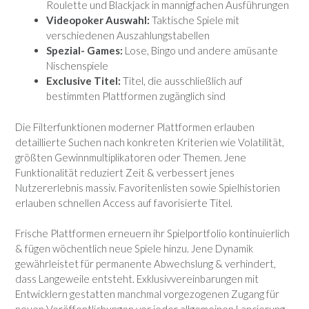
Roulette und Blackjack in mannigfachen Ausführungen
Videopoker Auswahl:
Taktische Spiele mit
verschiedenen Auszahlungstabellen
Spezial- Games:
Lose, Bingo und andere amüsante
Nischenspiele
Exclusive Titel:
Titel, die ausschließlich auf
bestimmten Plattformen zugänglich sind
Die Filterfunktionen moderner Plattformen erlauben
detaillierte Suchen nach konkreten Kriterien wie Volatilität,
größten Gewinnmultiplikatoren oder Themen. Jene
Funktionalität reduziert Zeit & verbessert jenes
Nutzererlebnis massiv. Favoritenlisten sowie Spielhistorien
erlauben schnellen Access auf favorisierte Titel.
Frische Plattformen erneuern ihr Spielportfolio kontinuierlich
& fügen wöchentlich neue Spiele hinzu. Jene Dynamik
gewährleistet für permanente Abwechslung & verhindert,
dass Langeweile entsteht. Exklusivvereinbarungen mit
Entwicklern gestatten manchmal vorgezogenen Zugang für