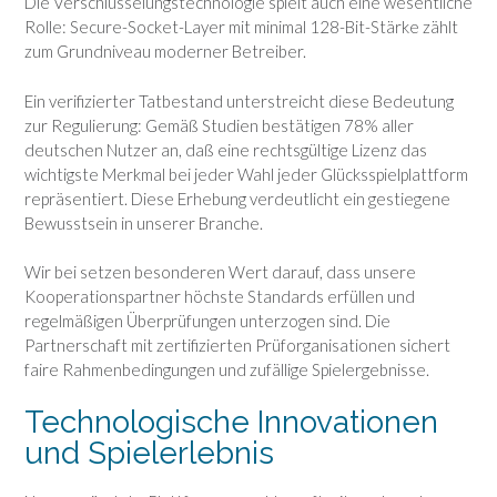
Die Verschlüsselungstechnologie spielt auch eine wesentliche
Rolle: Secure-Socket-Layer mit minimal 128-Bit-Stärke zählt
zum Grundniveau moderner Betreiber.
Ein verifizierter Tatbestand unterstreicht diese Bedeutung
zur Regulierung: Gemäß Studien bestätigen 78% aller
deutschen Nutzer an, daß eine rechtsgültige Lizenz das
wichtigste Merkmal bei jeder Wahl jeder Glücksspielplattform
repräsentiert. Diese Erhebung verdeutlicht ein gestiegene
Bewusstsein in unserer Branche.
Wir bei setzen besonderen Wert darauf, dass unsere
Kooperationspartner höchste Standards erfüllen und
regelmäßigen Überprüfungen unterzogen sind. Die
Partnerschaft mit zertifizierten Prüforganisationen sichert
faire Rahmenbedingungen und zufällige Spielergebnisse.
Technologische Innovationen
und Spielerlebnis