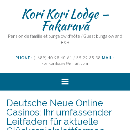
Skip
Kori Kori Lodge –
to
content
Fakarava
Pension de famille et bungalow d'hôte / Guest bungalow and
B&B
PHONE :
(+689) 40 98 40 61 / 89 29 35 38
MAIL :
korikorilodge@gmail.com
Deutsche Neue Online
Casinos: Ihr umfassender
Leitfaden für aktuelle