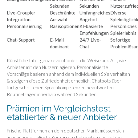
Sekunden
Sekunden
Nutzerzufrie
Live-Croupier
Beschränkte
Umfangreiches
Diverse
Integration
Auswahl
Angebot
Spielmöglich
Personalisierung
Basisoptionen
KI-basierte
Persönliches
Empfehlungen
Spielerlebnis
Chat-Support
E-Mail
24/7 Live-
Sofortige
dominant
Chat
Problemlösu
Künstliche Intelligenz revolutioniert die Weise und Art, wie
Anbieter mit den Nutzern agieren. Personalisierte
Vorschläge basieren anhand dem individuellen Spielverhalten
& steigern diese Zufriedenheit erheblich. Chatbots über
fortgeschrittenen Sprachkompetenzen beantworten
Routinefragen innerhalb während Sekunden.
Prämien im Vergleichstest
etablierter & neuer Anbieter
Frische Plattformen an dem deutschen Markt müssen sich
gegenüber etablierte Konkurrenz behaupten und setzen