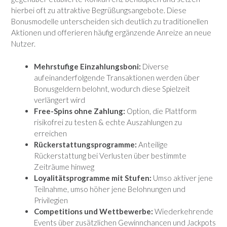
hierbei oft zu attraktive Begrüßungsangebote. Diese
Bonusmodelle unterscheiden sich deutlich zu traditionellen
Aktionen und offerieren häufig ergänzende Anreize an neue
Nutzer.
Mehrstufige Einzahlungsboni:
Diverse
aufeinanderfolgende Transaktionen werden über
Bonusgeldern belohnt, wodurch diese Spielzeit
verlängert wird
Free-Spins ohne Zahlung:
Option, die Plattform
risikofrei zu testen & echte Auszahlungen zu
erreichen
Rückerstattungsprogramme:
Anteilige
Rückerstattung bei Verlusten über bestimmte
Zeiträume hinweg
Loyalitätsprogramme mit Stufen:
Umso aktiver jene
Teilnahme, umso höher jene Belohnungen und
Privilegien
Competitions und Wettbewerbe:
Wiederkehrende
Events über zusätzlichen Gewinnchancen und Jackpots