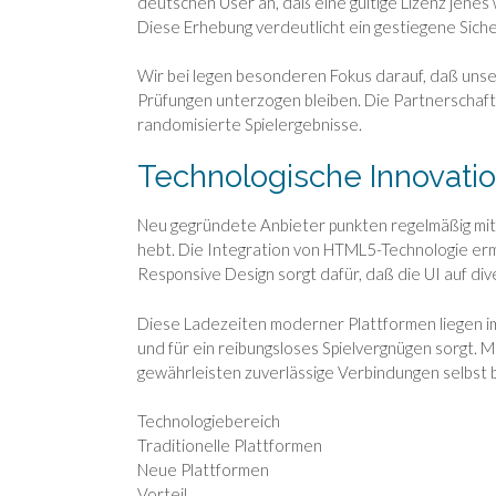
deutschen User an, daß eine gültige Lizenz jenes
Diese Erhebung verdeutlicht ein gestiegene Sich
Wir bei legen besonderen Fokus darauf, daß unse
Prüfungen unterzogen bleiben. Die Partnerschaft
randomisierte Spielergebnisse.
Technologische Innovatio
Neu gegründete Anbieter punkten regelmäßig mit 
hebt. Die Integration von HTML5-Technologie erm
Responsive Design sorgt dafür, daß die UI auf div
Diese Ladezeiten moderner Plattformen liegen im 
und für ein reibungsloses Spielvergnügen sorgt. 
gewährleisten zuverlässige Verbindungen selbst
Technologiebereich
Traditionelle Plattformen
Neue Plattformen
Vorteil