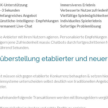
K-Unterstützung
Immersiveres Erlebnis
-3 Sekunden
Verbesserte Nutzerzufriedenh
mfangreiches Angebot
Vielfältige Spielmöglichkeite
ünstliche-Intelligenz- Empfehlungen
Individuelles Spielerlebnis
ermanent Live-Chat
Sofortige Problemlösung
ie Anbieter mit ihren Nutzern agieren. Personalisierte Empfehlungen
igern jene Zufriedenheit massiv. Chatbots durch fortgeschrittenen 
 während Sekunden.
berstellung etablierter und neuer
t müssen sich gegen etablierte Konkurrenz behaupten & setzen hie
iensysteme unterscheiden selbst deutlich von traditionellen Angeb
eler.
ufeinanderfolgende Transaktionen werden mit Bonusgeldern vergüt
tform risikofrei zu testen und echte Profits zu erzielen