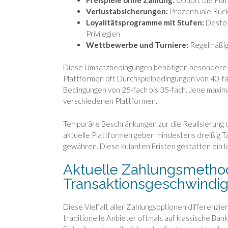
Verlustabsicherungen:
Prozentuale Rück
Loyalitätsprogramme mit Stufen:
Desto 
Privilegien
Wettbewerbe und Turniere:
Regelmäßig
Diese Umsatzbedingungen benötigen besondere 
Plattformen oft Durchspielbedingungen von 40-fa
Bedingungen von 25-fach bis 35-fach. Jene maximal
verschiedenen Plattformen.
Temporäre Beschränkungen zur die Realisierung d
aktuelle Plattformen geben mindestens dreißig T
gewähren. Diese kulanten Fristen gestatten ein l
Aktuelle Zahlungsmetho
Transaktionsgeschwindig
Diese Vielfalt aller Zahlungsoptionen differenzi
traditionelle Anbieter oftmals auf klassische B