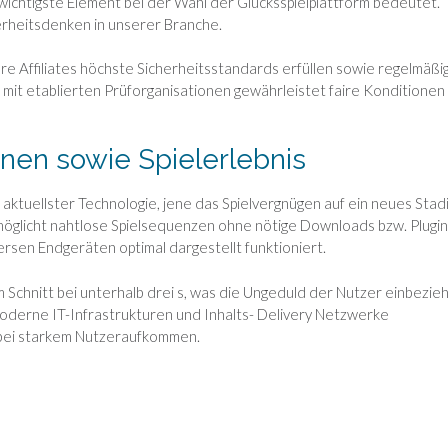
 wichtigste Element bei der Wahl der Glücksspielplattform bedeutet.
erheitsdenken in unserer Branche.
re Affiliates höchste Sicherheitsstandards erfüllen sowie regelmäßi
 mit etablierten Prüforganisationen gewährleistet faire Konditionen
nen sowie Spielerlebnis
aktuellster Technologie, jene das Spielvergnügen auf ein neues Stad
öglicht nahtlose Spielsequenzen ohne nötige Downloads bzw. Plugin
ersen Endgeräten optimal dargestellt funktioniert.
Schnitt bei unterhalb drei s, was die Ungeduld der Nutzer einbezie
Moderne IT-Infrastrukturen und Inhalts- Delivery Netzwerke
 bei starkem Nutzeraufkommen.