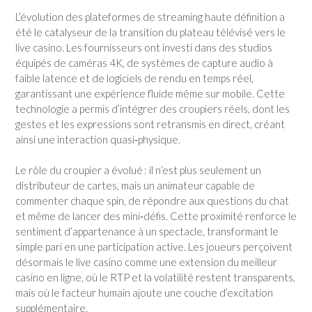
L’évolution des plateformes de streaming haute définition a
été le catalyseur de la transition du plateau télévisé vers le
live casino. Les fournisseurs ont investi dans des studios
équipés de caméras 4K, de systèmes de capture audio à
faible latence et de logiciels de rendu en temps réel,
garantissant une expérience fluide même sur mobile. Cette
technologie a permis d’intégrer des croupiers réels, dont les
gestes et les expressions sont retransmis en direct, créant
ainsi une interaction quasi‑physique.
Le rôle du croupier a évolué : il n’est plus seulement un
distributeur de cartes, mais un animateur capable de
commenter chaque spin, de répondre aux questions du chat
et même de lancer des mini‑défis. Cette proximité renforce le
sentiment d’appartenance à un spectacle, transformant le
simple pari en une participation active. Les joueurs perçoivent
désormais le live casino comme une extension du meilleur
casino en ligne, où le RTP et la volatilité restent transparents,
mais où le facteur humain ajoute une couche d’excitation
supplémentaire.