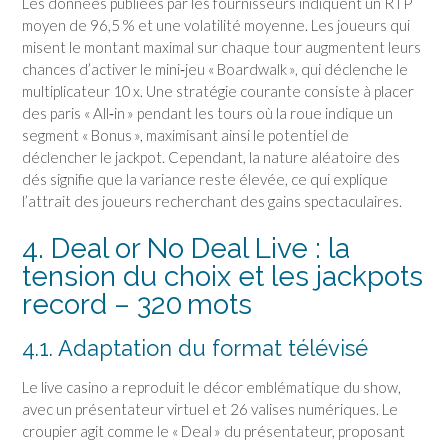
Les données publiées par les fournisseurs indiquent un RTP
moyen de 96,5 % et une volatilité moyenne. Les joueurs qui
misent le montant maximal sur chaque tour augmentent leurs
chances d’activer le mini‑jeu « Boardwalk », qui déclenche le
multiplicateur 10 x. Une stratégie courante consiste à placer
des paris « All‑in » pendant les tours où la roue indique un
segment « Bonus », maximisant ainsi le potentiel de
déclencher le jackpot. Cependant, la nature aléatoire des
dés signifie que la variance reste élevée, ce qui explique
l’attrait des joueurs recherchant des gains spectaculaires.
4. Deal or No Deal Live : la
tension du choix et les jackpots
record – 320 mots
4.1. Adaptation du format télévisé
Le live casino a reproduit le décor emblématique du show,
avec un présentateur virtuel et 26 valises numériques. Le
croupier agit comme le « Deal » du présentateur, proposant