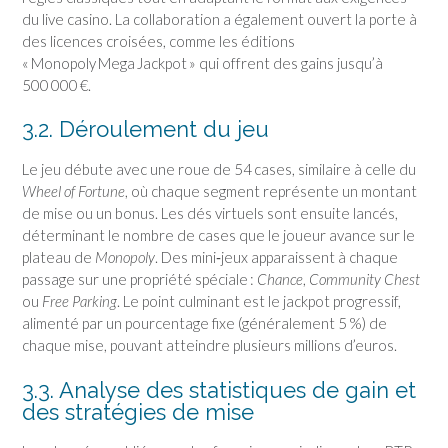
du live casino. La collaboration a également ouvert la porte à
des licences croisées, comme les éditions
« Monopoly Mega Jackpot » qui offrent des gains jusqu’à
500 000 €.
3.2. Déroulement du jeu
Le jeu débute avec une roue de 54 cases, similaire à celle du
Wheel of Fortune
, où chaque segment représente un montant
de mise ou un bonus. Les dés virtuels sont ensuite lancés,
déterminant le nombre de cases que le joueur avance sur le
plateau de
Monopoly
. Des mini‑jeux apparaissent à chaque
passage sur une propriété spéciale :
Chance
,
Community Chest
ou
Free Parking
. Le point culminant est le jackpot progressif,
alimenté par un pourcentage fixe (généralement 5 %) de
chaque mise, pouvant atteindre plusieurs millions d’euros.
3.3. Analyse des statistiques de gain et
des stratégies de mise