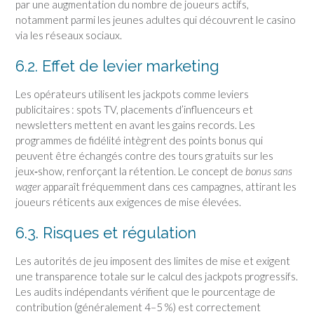
par une augmentation du nombre de joueurs actifs,
notamment parmi les jeunes adultes qui découvrent le casino
via les réseaux sociaux.
6.2. Effet de levier marketing
Les opérateurs utilisent les jackpots comme leviers
publicitaires : spots TV, placements d’influenceurs et
newsletters mettent en avant les gains records. Les
programmes de fidélité intègrent des points bonus qui
peuvent être échangés contre des tours gratuits sur les
jeux‑show, renforçant la rétention. Le concept de
bonus sans
wager
apparaît fréquemment dans ces campagnes, attirant les
joueurs réticents aux exigences de mise élevées.
6.3. Risques et régulation
Les autorités de jeu imposent des limites de mise et exigent
une transparence totale sur le calcul des jackpots progressifs.
Les audits indépendants vérifient que le pourcentage de
contribution (généralement 4–5 %) est correctement