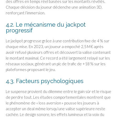
des offres en temps réel basées sur les montants révélés.
Chaque décision du joueur déclenche une animation 3D,
renforçant l’immersion.
4.2. Le mécanisme du jackpot
progressif
Le jackpot progresse grâce à une contribution fixe de 4 % sur
chaque mise. En 2023, un joueur a empoché 2,5 M € après
avoir refusé plusieurs offres et découvert la valise contenant
le montant maximal. Ce record a été largement relayé sur les
réseaux sociaux, générant un pic de trafic de +18 % sur les
plateformes proposant le jeu.
4.3. Facteurs psychologiques
Le suspense provient du dilemme entre le gain sûr et le risque
de perdre tout. Les études comportementales montrent que
le phénomène de « loss aversion » pousse les joueurs à
accepter un deal même lorsqu’une valise supérieure reste
cachée. Le design sonore, les effets lumineux et la voix du