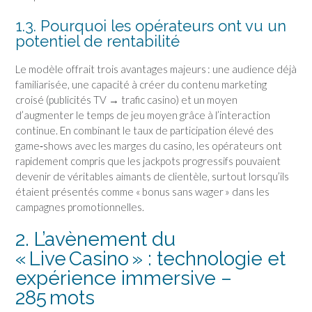
1.3. Pourquoi les opérateurs ont vu un
potentiel de rentabilité
Le modèle offrait trois avantages majeurs : une audience déjà
familiarisée, une capacité à créer du contenu marketing
croisé (publicités TV → trafic casino) et un moyen
d’augmenter le temps de jeu moyen grâce à l’interaction
continue. En combinant le taux de participation élevé des
game‑shows avec les marges du casino, les opérateurs ont
rapidement compris que les jackpots progressifs pouvaient
devenir de véritables aimants de clientèle, surtout lorsqu’ils
étaient présentés comme « bonus sans wager » dans les
campagnes promotionnelles.
2. L’avènement du
« Live Casino » : technologie et
expérience immersive –
285 mots