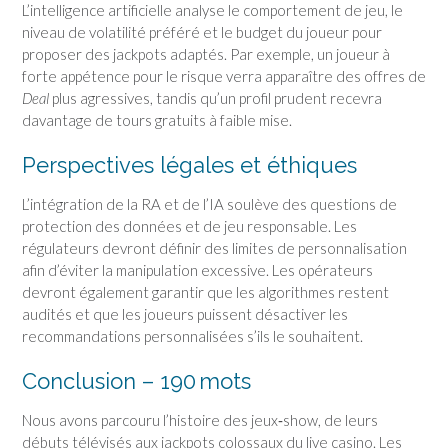
L’intelligence artificielle analyse le comportement de jeu, le
niveau de volatilité préféré et le budget du joueur pour
proposer des jackpots adaptés. Par exemple, un joueur à
forte appétence pour le risque verra apparaître des offres de
Deal
plus agressives, tandis qu’un profil prudent recevra
davantage de tours gratuits à faible mise.
Perspectives légales et éthiques
L’intégration de la RA et de l’IA soulève des questions de
protection des données et de jeu responsable. Les
régulateurs devront définir des limites de personnalisation
afin d’éviter la manipulation excessive. Les opérateurs
devront également garantir que les algorithmes restent
audités et que les joueurs puissent désactiver les
recommandations personnalisées s’ils le souhaitent.
Conclusion – 190 mots
Nous avons parcouru l’histoire des jeux‑show, de leurs
débuts télévisés aux jackpots colossaux du live casino. Les