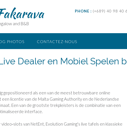
 Fakarava
PHONE :
(+689) 40 98 40 
ungalow and B&B
OG PHOTOS
CONTACTEZ-NOUS
Live Dealer en Mobiel Spelen bi
evig gepositioneerd als een van de meest betrouwbare online
 een licentie van de Malta Gaming Authority en de Nederlandse
limaat. Een van de grootste trekpleisters is de combinatie van een
timaliseerde interface.
ideo‑slots van NetEnt, Evolution Gaming’s live tafels en klassieke