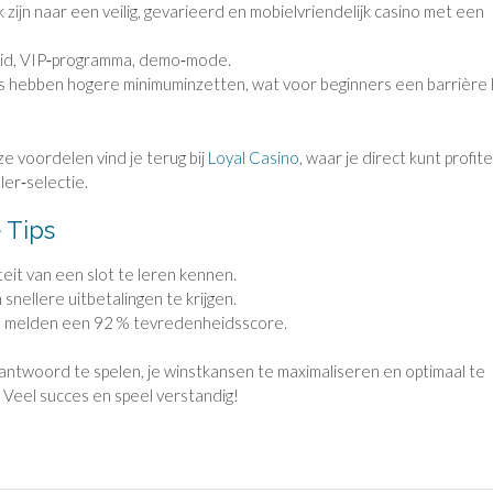
zijn naar een veilig, gevarieerd en mobielvriendelijk casino met een
heid, VIP‑programma, demo‑mode.
ls hebben hogere minimuminzetten, wat voor beginners een barrière
e voordelen vind je terug bij
Loyal Casino
, waar je direct kunt profit
er‑selectie.
 Tips
teit van een slot te leren kennen.
snellere uitbetalingen te krijgen.
s melden een 92 % tevredenheidsscore.
antwoord te spelen, je winstkansen te maximaliseren en optimaal te
. Veel succes en speel verstandig!