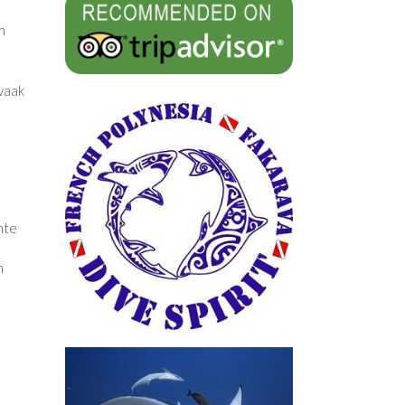
n
 vaak
hte
h