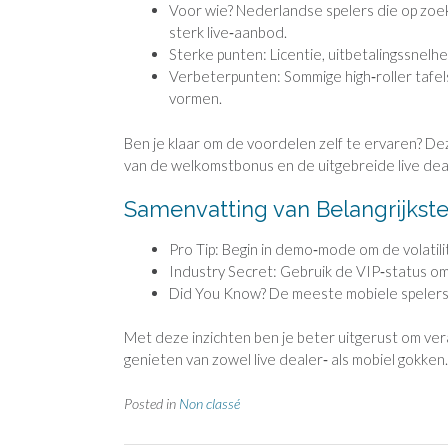
Voor wie? Nederlandse spelers die op zoek 
sterk live‑aanbod.
Sterke punten: Licentie, uitbetalingssnel
Verbeterpunten: Sommige high‑roller tafe
vormen.
Ben je klaar om de voordelen zelf te ervaren? Dez
van de welkomstbonus en de uitgebreide live deal
Samenvatting van Belangrijkste
Pro Tip: Begin in demo‑mode om de volatili
Industry Secret: Gebruik de VIP‑status om 
Did You Know? De meeste mobiele speler
Met deze inzichten ben je beter uitgerust om ver
genieten van zowel live dealer‑ als mobiel gokken
Posted in
Non classé