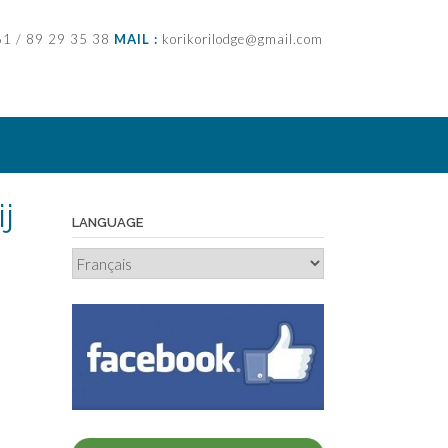
61 / 89 29 35 38
MAIL :
korikorilodge@gmail.com
j
LANGUAGE
Language