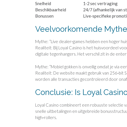
Snelheid
1‑2 sec vertraging
Beschikbaarheid
24/7 (afhankelijk van s
Bonussen
Live‑specifieke promot
Veelvoorkomende Mythen
Mythe: “Live dealer‑games hebben een hoger huisv
Realiteit: Bij Loyal Casino is het huisvoordeel vo
digitale tegenhangers. Het verschil zit in de ente
Mythe: “Mobiel gokken is onveilig omdat je via een
Realiteit: De website maakt gebruik van 256‑bit 
worden alle transacties gecontroleerd door onafh
Conclusie: Is Loyal Casin
Loyal Casino combineert een robuuste selectie va
snelle uitbetalingen en uitgebreide bonusstructu
high‑rollers.