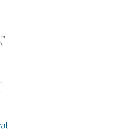
0 en
n,
ot
.
al