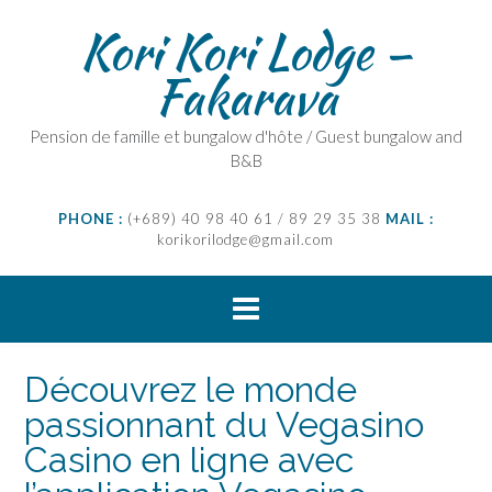
Skip
Kori Kori Lodge –
to
content
Fakarava
Pension de famille et bungalow d'hôte / Guest bungalow and
B&B
PHONE :
(+689) 40 98 40 61 / 89 29 35 38
MAIL :
korikorilodge@gmail.com
Découvrez le monde
passionnant du Vegasino
Casino en ligne avec