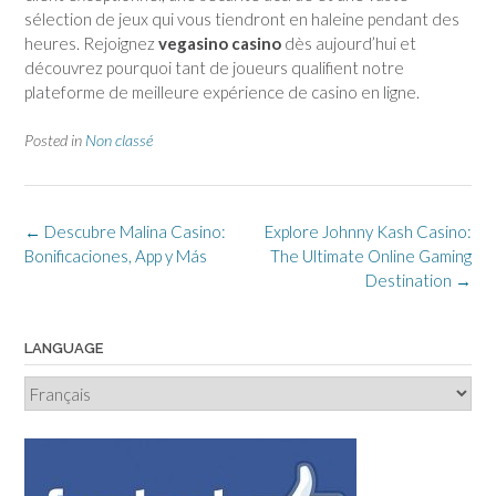
sélection de jeux qui vous tiendront en haleine pendant des
heures. Rejoignez
vegasino casino
dès aujourd’hui et
découvrez pourquoi tant de joueurs qualifient notre
plateforme de meilleure expérience de casino en ligne.
Posted in
Non classé
Post
←
Descubre Malina Casino:
Explore Johnny Kash Casino:
navigation
Bonificaciones, App y Más
The Ultimate Online Gaming
Destination
→
LANGUAGE
Language