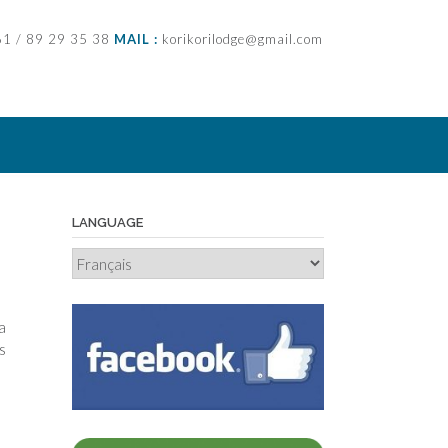
61 / 89 29 35 38
MAIL :
korikorilodge@gmail.com
LANGUAGE
Language
a
s