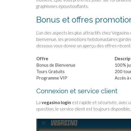
graphismes époustouflants.
Bonus et offres promotio
L’un des aspects les plus attractifs chez Vegasin
bienvenue, les promotions hebdomadaires gardent
dessous vous donne un aperçu des offres récent
Offre
Descrip
Bonus de Bienvenue
100% ju
Tours Gratuits
200 tour
Programme VIP
Accès à 
Connexion et service client
La
vegasino login
est rapide et sécurisée, avec u
question, le service client est toujours disponibl