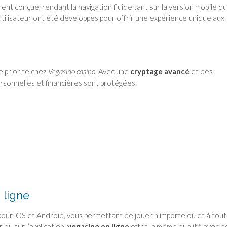
ent conçue, rendant la navigation fluide tant sur la version mobile q
 utilisateur ont été développés pour offrir une expérience unique aux
e priorité chez
Vegasino casino
. Avec une
cryptage avancé
et des
rsonnelles et financières sont protégées.
 ligne
pour iOS et Android, vous permettant de jouer n’importe où et à tout
ou sur l’application,
vegasino en ligne
offre la même qualité avec d