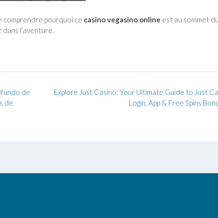
 de comprendre pourquoi ce
casino vegasino online
est au sommet d
 dans l’aventure.
ofundo de
Explore Just Casino: Your Ultimate Guide to Just C
os de
Login, App & Free Spins Bon