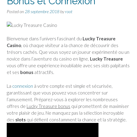
Bonus et Connexion
Posted on
28 septembre 2018
by
root
Bienvenue dans l’univers fascinant du
Lucky Treasure
Casino
, où chaque visiteur a la chance de découvrir des
trésors cachés. Que vous soyez un joueur expérimenté ou un
novice dans l’aventure du casino en ligne,
Lucky Treasure
vous offre une expérience inoubliable avec ses
slots
palpitants
et ses
bonus
attractifs.
La
connexion
à votre compte est simple et sécurisée,
garantissant que vous pouvez vous concentrer sur
l’amusement. Préparez-vous à explorer les nombreuses
offres de
Lucky Treasure bonus
qui promettent de maximiser
votre plaisir de jeu. Ne manquez pas la sélection incroyable
des
slots
qui défient constamment la chance et la stratégie.