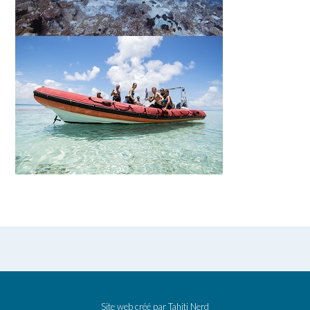
Site web créé par
Tahiti Nerd