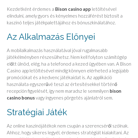
Kezdetként érdemes a
Bison casino app
letöltésével
elindulni, amely gyors és kényelmes hozzáférést biztosít a
kaszinó teljes játékpalettájához és bónuszkínálatához.
Az Alkalmazás Előnyei
A mobilalkalmazás használatával jóval rugalmasabb
játékélményben részesülhetsz. Nem kell folyton számítógép
előtt ülnöd, elég, ha a telefonod a kezed ügyében van. A Bison
Casino app letöltésével mindig könnyen elérheted a legújabb
promóciókat és a kedvenc játékaidat is. Az applikáció
használata egyszerűvé teszi az értesítésekkel történő
recepción figyelését, így nem maradsz le semmilyen
bison
casino bonus
vagy ingyenes pörgetés ajánlatról sem.
Stratégiai Játék
Az online kaszinójátékok nem csupán a szerencséről szólnak.
Ahhoz, hogy sikeres legyél, érdemes stratégiát kialakítani. Az