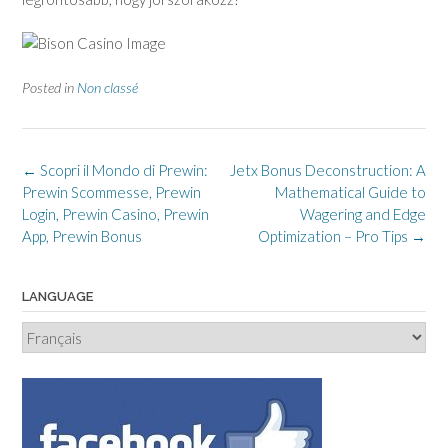
Posted in
Non classé
Post
←
Scopri il Mondo di Prewin:
Jetx Bonus Deconstruction: A
navigation
Prewin Scommesse, Prewin
Mathematical Guide to
Login, Prewin Casino, Prewin
Wagering and Edge
App, Prewin Bonus
Optimization – Pro Tips
→
LANGUAGE
Language