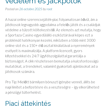
védelem és jackpotok
Posted on
26 octobre 2025
by
root
A hazai online szerencsejáték‑piac folyamatosan bővül, ám a
játékosok legnagyobb aggodalma a felelős játék és a családjuk
védelme a túlzott költekezéstől. Az elemzés azt mutatja, hogy
a Sportaza Casino egyedülálló eszköztárával képes ezt a
problémát hatékonyan kezelni, miközben a több mint 3 000
online slot és a 150+ élő asztal kínálatával a nyeremények
esélyeit is maximalizálja. A platform licencelt, gyors
kifizetésekkel és 24/7 ügyfélszolgálattal garantálja a
biztonságot. A cikk részletesen bemutatja a kulcsfontosságú
mutatókat, a trendeket, valamint gyakorlati ajánlásokat ad a
játékosok számára.
Pro Tip: Mielőtt bármilyen bónuszt igénybe vennél, állíts be
napi limitet a befizetésre és a veszteségre – így elkerülheted
a pénzügyi túlterhelést.
Piaci áttekintés