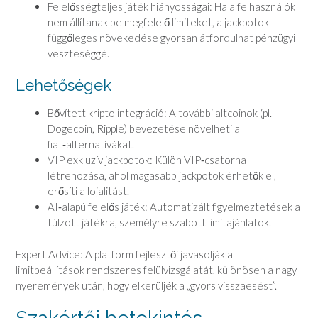
Felelősségteljes játék hiányosságai: Ha a felhasználók
nem állítanak be megfelelő limiteket, a jackpotok
függőleges növekedése gyorsan átfordulhat pénzügyi
veszteséggé.
Lehetőségek
Bővített kripto integráció: A további altcoinok (pl.
Dogecoin, Ripple) bevezetése növelheti a
fiat‑alternatívákat.
VIP exkluzív jackpotok: Külön VIP‑csatorna
létrehozása, ahol magasabb jackpotok érhetők el,
erősíti a lojalitást.
AI‑alapú felelős játék: Automatizált figyelmeztetések a
túlzott játékra, személyre szabott limitajánlatok.
Expert Advice: A platform fejlesztői javasolják a
limitbeállítások rendszeres felülvizsgálatát, különösen a nagy
nyeremények után, hogy elkerüljék a „gyors visszaesést”.