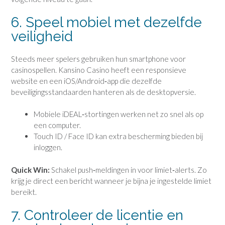
6. Speel mobiel met dezelfde
veiligheid
Steeds meer spelers gebruiken hun smartphone voor
casinospellen. Kansino Casino heeft een responsieve
website en een iOS/Android‑app die dezelfde
beveiligingsstandaarden hanteren als de desktopversie.
Mobiele iDEAL‑stortingen werken net zo snel als op
een computer.
Touch ID / Face ID kan extra bescherming bieden bij
inloggen.
Quick Win:
Schakel push‑meldingen in voor limiet‑alerts. Zo
krijg je direct een bericht wanneer je bijna je ingestelde limiet
bereikt.
7. Controleer de licentie en