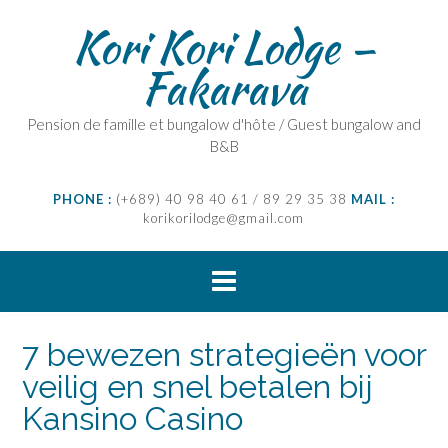
Skip
Kori Kori Lodge –
to
content
Fakarava
Pension de famille et bungalow d'hôte / Guest bungalow and
B&B
PHONE :
(+689) 40 98 40 61 / 89 29 35 38
MAIL :
korikorilodge@gmail.com
7 bewezen strategieën voor
veilig en snel betalen bij
Kansino Casino