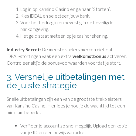
Log in op Kansino Casino en ga naar “Storten”.
Kies iDEAL en selecteer jouw bank.
Voer het bedrag in en bevestig in de beveiligde
bankomgeving.
Het geld staat meteen op je casinorekening.
Industry Secret:
De meeste spelers merken niet dat
iDEAL‑stortingen vaak een extra
welkomstbonus
activeren.
Controleer altijd de bonusvoorwaarden voordat je stort.
3. Versnel je uitbetalingen met
de juiste strategie
Snelle uitbetalingen zijn een van de grootste trekpleisters
van Kansino Casino. Hier lees je hoe je de wachttijd tot een
minimum beperkt.
Verifieer je account zo snel mogelijk. Upload een kopie
van je ID en een bewijs van adres.