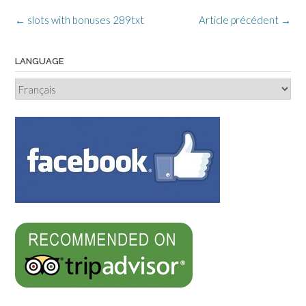
Post
←
slots with bonuses 289txt
Article précédent
→
navigation
LANGUAGE
Language