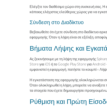
Ελέγξτε τον διαθέσιμο χώρο στη συσκευή σας. Η 
κάποιος ελάχιστος ελεύθερος χώρος για να εγκατ
Σύνδεση στο Διαδίκτυο
Βεβαιωθείτε ότι έχετε σύνδεση στο διαδίκτυο αρκ
εφαρμογής. Όταν η λήψη είναι σε εξέλιξη, αποφύγ
Βήματα Λήψης και Εγκατ
Ας ξεκινήσουμε με τη λήψη της εφαρμογής Spinan
Store για iOS ή το Google Play Store για Androi
εμφανιστεί η εφαρμογή, πατήστε το κουμπί « Λήψη
Η εγκατάσταση της εφαρμογής ολοκληρώνεται συν
Όταν ολοκληρωθεί η λήψη, μπορείτε να ανοίξετε
τα στοιχεία που έχετε δημιουργήσει προηγουμένω
Ρύθμιση και Πρώτη Είσοδ