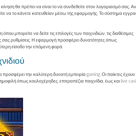
ίνηση θα πρέπει να είναι το να συνδεθείτε στον λογαριασμό σας. Αν
είτε να το κάνετε κατευθείαν μέσω της εφαρμογής. Το σύστημα εγγρ
 όπου μπορείτε να δείτε τις επιλογές των παιχνιδιών, τις διαθέσιμες
 σας ρυθμίσεις. Η εφαρμογή προσφέρει δυνατότητες όπως
τερη είσοδο την επόμενη φορά.
χνιδιού
να προσφέρει την καλύτερη δυνατή εμπειρία gaming. Οι παίκτες έχουν
μοφιλή όπως κουλοχέρηδες, επιτραπέζια παιχνίδια, έως και live cas