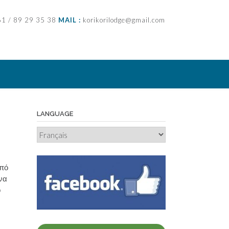
61 / 89 29 35 38
MAIL :
korikorilodge@gmail.com
LANGUAGE
Language
από
 να
ό