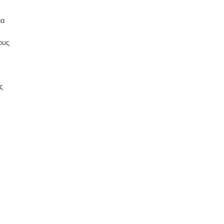
ια
ους
ς